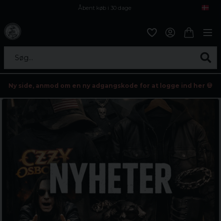
Åbent køb i 30 dage
Sikker levering til enhver postagent
Kun 59kr i fragt
Søg...
Ny side, anmod om en ny adgangskode for at logge ind her 💀