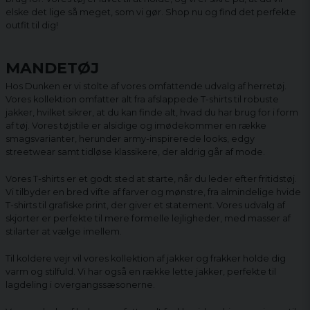
elske det lige så meget, som vi gør. Shop nu og find det perfekte
outfit til dig!
MANDETØJ
Hos Dunken er vi stolte af vores omfattende udvalg af herretøj.
Vores kollektion omfatter alt fra afslappede T-shirts til robuste
jakker, hvilket sikrer, at du kan finde alt, hvad du har brug for i form
af tøj. Vores tøjstile er alsidige og imødekommer en række
smagsvarianter, herunder army-inspirerede looks, edgy
streetwear samt tidløse klassikere, der aldrig går af mode.
Vores T-shirts er et godt sted at starte, når du leder efter fritidstøj.
Vi tilbyder en bred vifte af farver og mønstre, fra almindelige hvide
T-shirts til grafiske print, der giver et statement. Vores udvalg af
skjorter er perfekte til mere formelle lejligheder, med masser af
stilarter at vælge imellem.
Til koldere vejr vil vores kollektion af jakker og frakker holde dig
varm og stilfuld. Vi har også en række lette jakker, perfekte til
lagdeling i overgangssæsonerne.