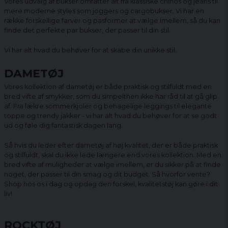
Vores udvalg af bukser omfatter alt fra klassiske chinos og jeans til
mere moderne styles som joggers og cargobukser. Vi har en
række forskellige farver og pasformer at vælge imellem, så du kan
finde det perfekte par bukser, der passer til din stil.
Vi har alt hvad du behøver for at skabe din unikke stil.
DAMETØJ
Vores kollektion af dametøj er både praktisk og stilfuldt med en
bred vifte af smykker, som du simpelthen ikke har råd til at gå glip
af. Fra lækre sommerkjoler og behagelige leggings til elegante
toppe og trendy jakker - vi har alt hvad du behøver for at se godt
ud og føle dig fantastisk dagen lang.
Så hvis du leder efter dametøj af høj kvalitet, der er både praktisk
og stilfuldt, skal du ikke lede længere end vores kollektion. Med en
bred vifte af muligheder at vælge imellem, er du sikker på at finde
noget, der passer til din smag og dit budget. Så hvorfor vente?
Shop hos os i dag og opdag den forskel, kvalitetstøj kan gøre i dit
liv!
ROCKTØJ