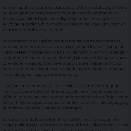
Som e-handelsvirksomhed startede vi i 2003 med at sælge t-shirts
og sjove gadgets, men flyttede hurtigt vores fokus til at sælge
stilfuldt og praktisk tøj fra forskellige tøjmærker. Vi sælger
selvfølgelig stadig t-shirts med tryk, selvom de i dag kun udgør en
lidt mindre del af vores sortiment.
Vi bestræber os altid på at inkorporere de nyeste modetrends,
samtidig med at vi sikrer, at vores tøj er af god kvalitet. Mange af
vores beklædningsgenstande har gode funktioner, fordi vi sælger
meget tøj, der har et bestemt formål, fx fra hæren. Mange af vores
tøj er derfor designet til at blive brugt i barske miljøer, samtidig
med at det er praktisk at have på. At de også er rigtig stilrene gør,
at der aldrig er noget galt med vores tøj.
Hos Dunken.se mener vi, at tøj ikke kun skal være moderigtigt,
men også tjene et formål. Derfor tilbyder vi funktionelt tøj, der er
både stilrent og praktisk. I vores sortiment finder du alt fra jakker og
bukser til kjoler og accessories. Vi ønsker, at du skal føle dig tryg og
godt tilpas i vores tøj, uanset anledningen.
Så uanset om du leder efter et nyt outfit til en aften i byen eller
noget praktisk tøj til dit næste eventyr, så har Dunken.se det, du har
brug for. Vores tøj er lavet til at holde, og vi er sikre på, at du vil