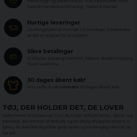
Handl trygt og sikkert hos os. Vi er certificeret med
Svensk Handelscertificering - Sikker E-handel.
Hurtige leveringer
Leveringstiden er normalt 1-3 hverdage, medmindre
andet er angivet for produktet.
Sikre betalinger
Vi tilbyder betaling med kort, faktura, direkte betaling,
Swish via Klarna.
30 dages åbent køb!
Hos os får du altid
mindst
30 dages åbent køb.
TØJ, DER HOLDER DET, DE LOVER
Velkommen til Dunken.se, hvor du finder stilfuldt herre-, dame- og
børnetøj, der emmer af attitude og en dejlig afslappet stilsans. Vi
synes, du skal føle dig både godt tilpas og moderigtig i det tøj, du
har på.