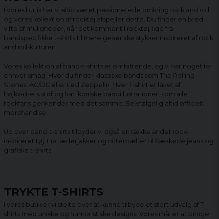
I vores butik har vi altid været passionerede omkring rock and roll,
og vores kollektion af rocktøj afspejler dette. Du finder en bred
vifte af muligheder, når det kommer til rocktøj, lige fra
bandspecifikke t-shirts til mere generiske stykker inspireret af rock
and roll-kulturen.
Vores kollektion af band-t-shirts er omfattende, og vi har noget for
enhver smag. Hvor du finder klassiske bands som The Rolling
Stones, AC/DC eller Led Zeppelin. Hver T-shirt er lavet af
højkvalitets stof og har ikoniske bandillustrationer, som alle
rockfans genkender med det samme. Selvfølgelig altid officielt
merchandise.
Ud over band-t-shirts tilbyder vi også en række andet rock-
inspireret tøj. Fra læderjakker og nitterbælter til flækkede jeans og
grafiske t-shirts.
TRYKTE T-SHIRTS
I vores butik er vi stolte over at kunne tilbyde et stort udvalg af T-
shirts med unikke og humoristiske designs. Vores mål er at bringe