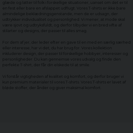
glæde og latter til folk i forskellige situationer, uanset om det er til
en fest eller bare en afslappet udflugt. Vores T-shirts er ikke bare
almindelige beklædningsgenstande, men de er udsagn, der
udtrykker individualitet og personlighed. Vi mener, at mode skal
være sjovt og udtryksfuldt, og derfor tilbyder vi en bred vifte af
stilarter og designs, der passer til alles smag.
For dem af jer, der leder efter en gave til en med en særlig særhed
eller interesse, har vi det, du har brug for. Vores kollektion
inkluderer design, der passer til forskellige hobbyer, interesser og
personligheder. Du kan gennemse vores udvalg og finde den
perfekte T-shirt, der får din elskede til at smile.
Vi forstår vigtigheden af ​​kvalitet og komfort, og derfor bruger vi
kun premium materialer til vores T-shirts. Vores T-shirts er lavet af
bløde stoffer, der ånder og giver maksimal komfort.