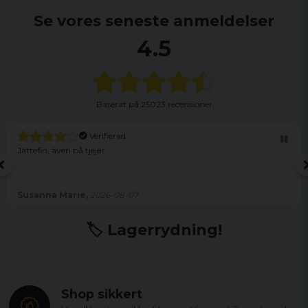
Se vores seneste anmeldelser
4.5
Baserat på
25023 recensioner
Verifierad
Jättefin, även på tjejer.
Susanna Marie,
2026-08-07
🏷️ Lagerrydning!
Shop sikkert