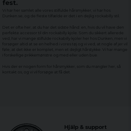
fest.
Vi har her samlet alle vores stilfulde hårsmykker, vi har hos
Dunken.se, og de fleste tilfælde er det i en dejlig rockabilly stil.
Det er ofte her, at du har det sidste hånd: en, hvis du vil have den
perfekte accessor til din rockabilly kjole. Som du sikkert allerede
ved, har vi mange stilfulde rockabilly kjoler her hos Dunken, men vi
forsøger altid at se en helhed i vores tøj og vi ved, at nogle af jer vil
føle, at det ikke er komplet, men et dejligt hårstykke. Vi har mange
i forskellige prikkemønstre og med eller uden bue.
Hvis der er nogen form for hårsmykker, som du mangler her, så
kontakt os, og vi vil forsøge at få det.
Hjälp & support