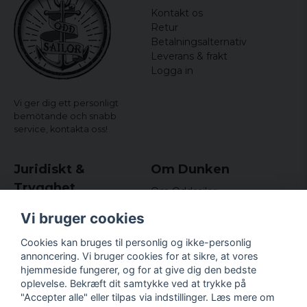
Kontakt os
Retur
Betalningsalternativ
Leverans & frakt
Logga in
Vi ger dig ett personligt
bemötande och snabb
service,
kontakta oss!
Juridiskt &
Om Dunken
Trygghet
Om Oddsailor
Blog
Købs- og leveringsvilkår
Vi bruger cookies
Omdömen och
Integritetspolicy (GDPR)
recensioner
Om cookies
Cookies kan bruges til personlig og ikke-personlig
Nyhedsbrev
annoncering. Vi bruger cookies for at sikre, at vores
Kundklubb.
hjemmeside fungerer, og for at give dig den bedste
oplevelse. Bekræft dit samtykke ved at trykke på
Företagsuppgifter
"Accepter alle" eller tilpas via indstillinger. Læs mere om
Odd Sailor AB