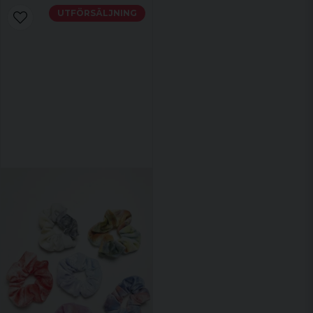
UTFÖRSÄLJNING