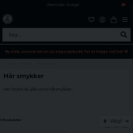
Åbent køb i 30 dage
Sikker levering til enhver postagent
Kun 59kr i fragt
Søg...
Ny side, anmod om en ny adgangskode for at logge ind her 💀
Hjem
Tilbehør
Hår smykker
Hår smykker
Her finder du alle vores hårsmykker.
1 Produkter
Valgt