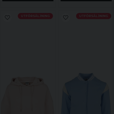
UTFÖRSÄLJNING
UTFÖRSÄLJNING