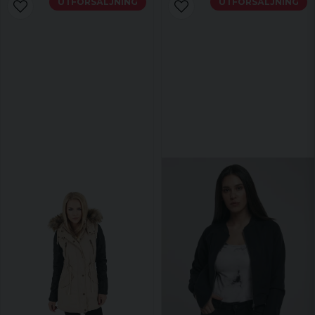
UTFÖRSÄLJNING
UTFÖRSÄLJNING