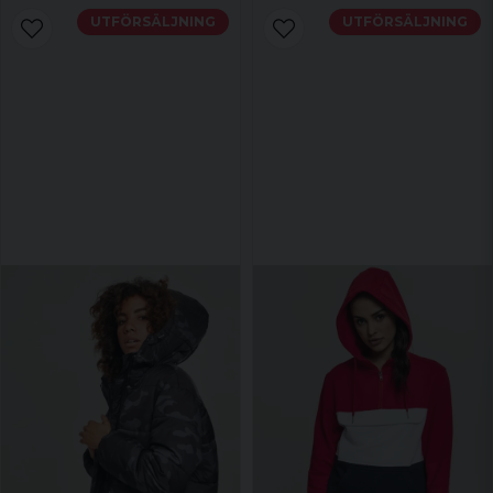
UTFÖRSÄLJNING
UTFÖRSÄLJNING