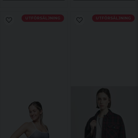
UTFÖRSÄLJNING
UTFÖRSÄLJNING