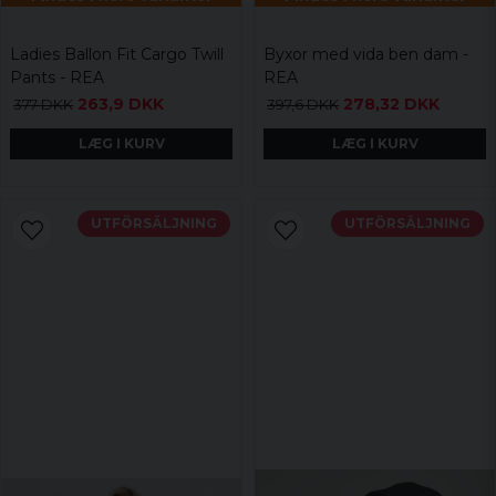
Ladies Ballon Fit Cargo Twill
Byxor med vida ben dam -
Pants - REA
REA
263,9 DKK
278,32 DKK
377 DKK
397,6 DKK
LÆG I KURV
LÆG I KURV
UTFÖRSÄLJNING
UTFÖRSÄLJNING