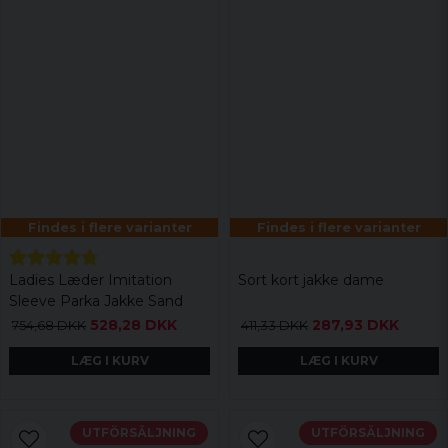
Findes i flere varianter
Findes i flere varianter
Ladies Læder Imitation
Sort kort jakke dame
Sleeve Parka Jakke Sand
528,28 DKK
287,93 DKK
754,68 DKK
411,33 DKK
LÆG I KURV
LÆG I KURV
UTFÖRSÄLJNING
UTFÖRSÄLJNING