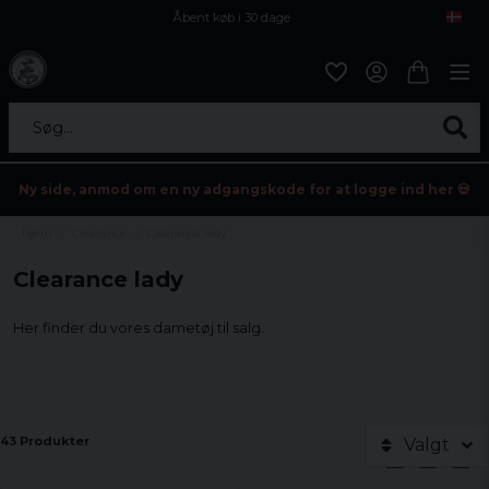
Åbent køb i 30 dage
Sikker levering til enhver postagent
Kun 59kr i fragt
Søg...
Ny side, anmod om en ny adgangskode for at logge ind her 💀
Hjem
Clearance
Clearance lady
Clearance lady
Her finder du vores dametøj til salg.
43 Produkter
Valgt