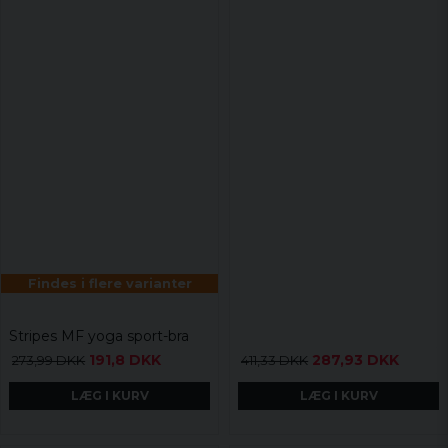
Findes i flere varianter
Stripes MF yoga sport-bra
191,8 DKK
287,93 DKK
273,99 DKK
411,33 DKK
LÆG I KURV
LÆG I KURV