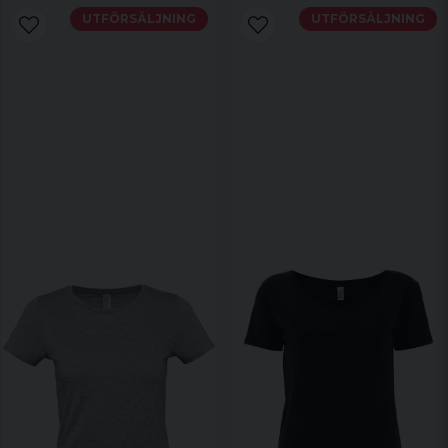
UTFÖRSÄLJNING
UTFÖRSÄLJNING