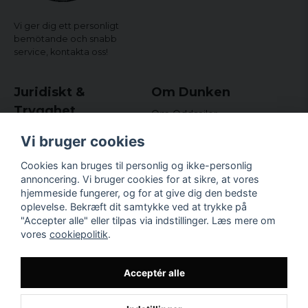
Vi ger dig ett personligt
bemötande och snabb
service,
kontakta oss!
Juridiskt &
Om Dunken
Trygghet
Om Oddsailor
Blog
Købs- og leveringsvilkår
Vi bruger cookies
Omdömen och
Integritetspolicy (GDPR)
recensioner
Om cookies
Cookies kan bruges til personlig og ikke-personlig
Nyhedsbrev
annoncering. Vi bruger cookies for at sikre, at vores
Kundklubb.
hjemmeside fungerer, og for at give dig den bedste
oplevelse. Bekræft dit samtykke ved at trykke på
Företagsuppgifter
"Accepter alle" eller tilpas via indstillinger. Læs mere om
Odd Sailor AB
vores
cookiepolitik
.
Hamnplan 8, 29495
Sölvesborg
Org.nr: 559168-3791
Acceptér alle