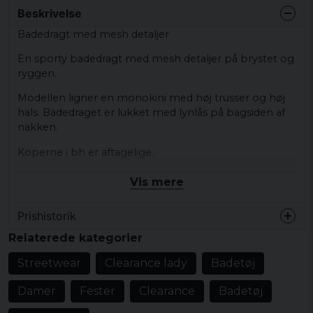
Beskrivelse
Badedragt med mesh detaljer
En sporty badedragt med mesh detaljer på brystet og
ryggen.
Modellen ligner en monokini med høj trusser og høj
hals. Badedraget er lukket med lynlås på bagsiden af
nakken.
Koperne i bh er aftagelige.
Farve: sort
Vis mere
Størrelse: XS, S, M, L, XL
Prishistorik
Materiale yderstof: 82% nylon 12% elastan
Relaterede kategorier
Materialefod: 100% polyester
Streetwear
Clearance lady
Badetøj
Damer
Fester
Clearance
Badetøj