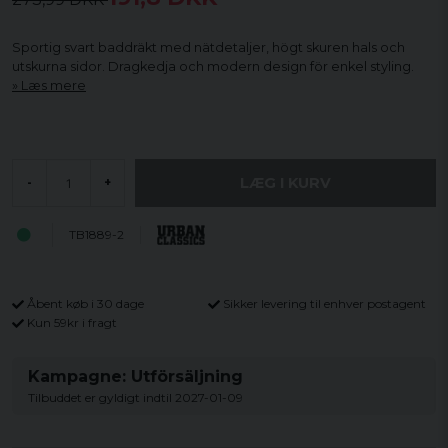
Sportig svart baddräkt med nätdetaljer, högt skuren hals och
utskurna sidor. Dragkedja och modern design för enkel styling.
Læs mere
LÆG I KURV
-
+
TB1889-2
Åbent køb i 30 dage
Sikker levering til enhver postagent
Kun 59kr i fragt
Kampagne: Utförsäljning
Tilbuddet er gyldigt indtil 2027-01-09