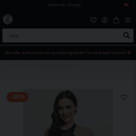
Åbent køb i 30 dage
Sikker levering til enhver postagent
Kun 59kr i fragt
Søg...
Ny side, anmod om en ny adgangskode for at logge ind her 💀
Hjem
Damer
Ladies Tech Mesh Swimsuit
-
30
%