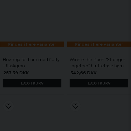
Findes i flere varianter
Findes i flere varianter
Huvtröja för barn med fluffy
Winnie the Pooh "Stronger
– flaskgrön
Together" hættetrøje børn
253,39 DKK
342,66 DKK
LÆG I KURV
LÆG I KURV