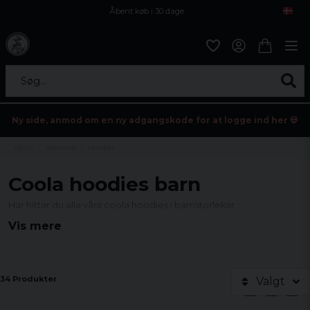
Åbent køb i 30 dage
Sikker levering til enhver postagent
Kun 59kr i fragt
Søg...
Ny side, anmod om en ny adgangskode for at logge ind her 💀
Hjem
Børnetøj
Hoodies
Coola hoodies barn
Här hittar du alla våra coola hoodies i barnstorlekar.
Vis mere
34 Produkter
Valgt