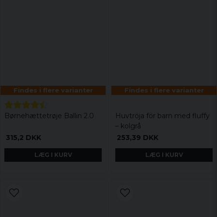
Findes i flere varianter
Findes i flere varianter
Børnehættetrøje Ballin 2.0
Huvtröja för barn med fluffy
– kolgrå
315,2 DKK
253,39 DKK
LÆG I KURV
LÆG I KURV