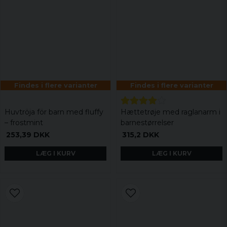
Findes i flere varianter
Findes i flere varianter
Huvtröja för barn med fluffy
Hættetrøje med raglanarm i
– frostmint
barnestørrelser
253,39 DKK
315,2 DKK
LÆG I KURV
LÆG I KURV