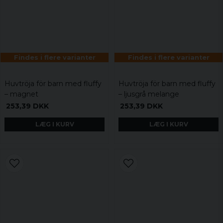
Findes i flere varianter
Findes i flere varianter
Huvtröja för barn med fluffy
Huvtröja för barn med fluffy
– magnet
– ljusgrå melange
253,39 DKK
253,39 DKK
LÆG I KURV
LÆG I KURV