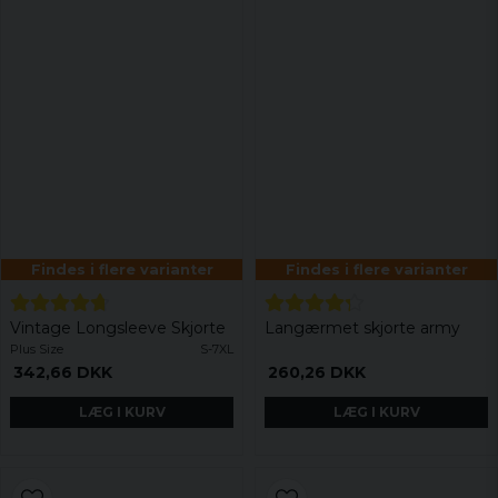
Findes i flere varianter
Findes i flere varianter
Vintage Longsleeve Skjorte
Langærmet skjorte army
Plus Size
S-7XL
342,66 DKK
260,26 DKK
LÆG I KURV
LÆG I KURV