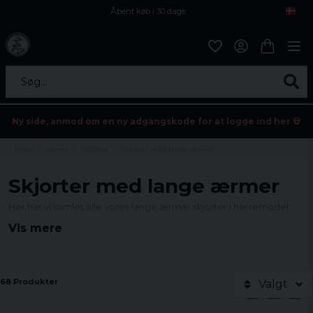
Åbent køb i 30 dage
Sikker levering til enhver postagent
Kun 59kr i fragt
Søg...
Ny side, anmod om en ny adgangskode for at logge ind her 💀
Hjem
Herrer
Skjorter
Skjorter med lange ærmer
Skjorter med lange ærmer
Her har vi samlet alle vores lange ærmer skjorter i herremodel.
Vis mere
68 Produkter
Valgt