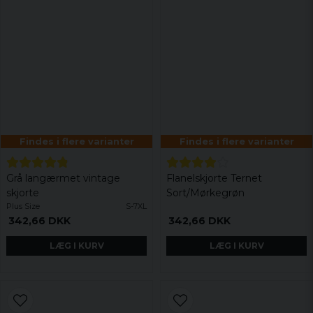
Findes i flere varianter
Findes i flere varianter
Grå langærmet vintage
Flanelskjorte Ternet
skjorte
Sort/Mørkegrøn
Plus Size
S-7XL
342,66 DKK
342,66 DKK
LÆG I KURV
LÆG I KURV