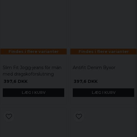
Findes i flere varianter
Findes i flere varianter
Slim Fit Jogg-jeans för män
Antifit Denim Byxor
med dragskoförslutning
397,6 DKK
397,6 DKK
LÆG I KURV
LÆG I KURV