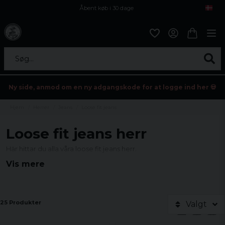
Åbent køb i 30 dage
Sikker levering til enhver postagent
Kun 59kr i fragt
Søg...
Ny side, anmod om en ny adgangskode for at logge ind her 💀
Hjem
Herrer
Jeans
Loose fit jeans
Loose fit jeans herr
Här hittar du alla våra loose fit jeans herr.
Vis mere
25 Produkter
Valgt