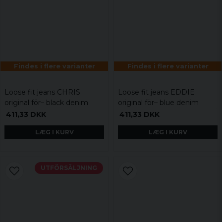
Findes i flere varianter
Findes i flere varianter
Loose fit jeans CHRIS
Loose fit jeans EDDIE
original för– black denim
original för– blue denim
411,33 DKK
411,33 DKK
LÆG I KURV
LÆG I KURV
UTFÖRSÄLJNING