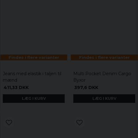
Findes i flere varianter
Findes i flere varianter
Jeans med elastik i taljen til
Multi Pocket Denim Cargo
mænd
Byxor
411,33 DKK
397,6 DKK
LÆG I KURV
LÆG I KURV