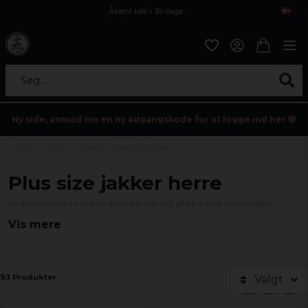
Åbent køb i 30 dage
Sikker levering til enhver postagent
Kun 59kr i fragt
Søg...
Ny side, anmod om en ny adgangskode for at logge ind her 💀
Hjem
Herrer
Jakker
Plus size jakker
Plus size jakker herre
Velkommen til vores udvalgte udvalg af plus size herrejakker,
hvor stil møder komfort i ethvert design.
Vis mere
Hos os finder du alt fra robuste militærjakker til trendy
bomberjakker og behagelige fleecejakker, perfekt tilpasset
større størrelser.
93 Produkter
Valgt
Hver jakke i vores sortiment er nøje udvalgt til at tilbyde både