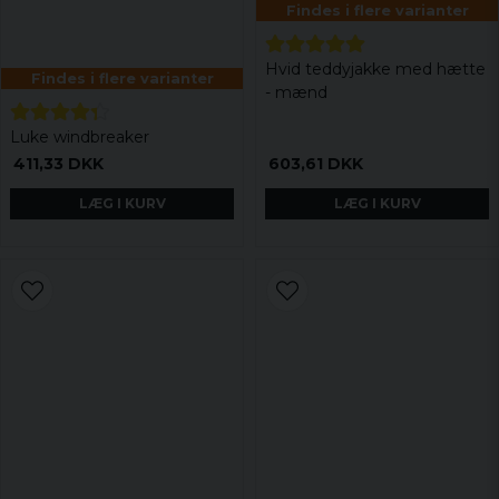
Findes i flere varianter
Hvid teddyjakke med hætte
Findes i flere varianter
- mænd
Luke windbreaker
411,33 DKK
603,61 DKK
LÆG I KURV
LÆG I KURV