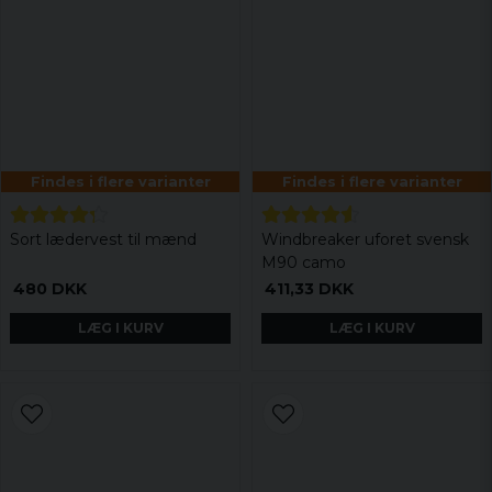
Findes i flere varianter
Findes i flere varianter
Sort lædervest til mænd
Windbreaker uforet svensk
M90 camo
480 DKK
411,33 DKK
LÆG I KURV
LÆG I KURV