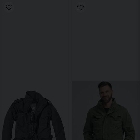
funktionalitet og et strejf af moderne attitude. Udforsk vores
forskellige styles, der med garanti løfter din garderobe og giver
dig en jakke til enhver lejlighed og sæson.