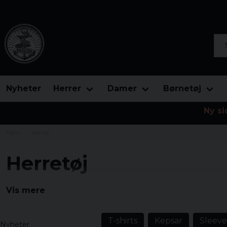
Søg
Nyheter
Herrer
Damer
Børnetøj
Ny si
Hjem
Herrer
Herretøj
Du er nu i hovedkategorien til mænds tøj.
Du kan vælg
Vis mere
venstre eller under siden.
T-shirts
Kepsar
Sleeve
Nyheter