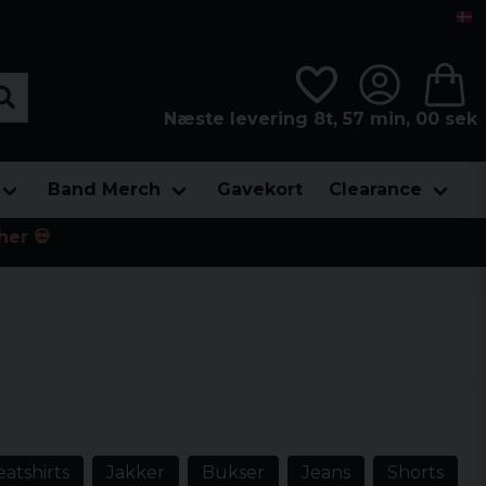
Næste levering 8t, 56 min, 59 sek
Band Merch
Gavekort
Clearance
her 💀
atshirts
Jakker
Bukser
Jeans
Shorts