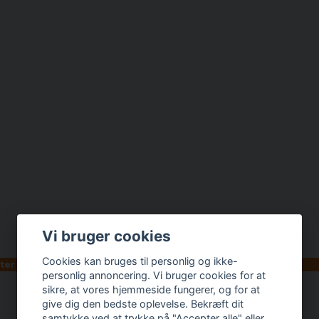
Vi bruger cookies
Cookies kan bruges til personlig og ikke-
nter
Findes i flere varianter
personlig annoncering. Vi bruger cookies for at
sikre, at vores hjemmeside fungerer, og for at
Urban Classics Extra Lång Tall Tee Vit
give dig den bedste oplevelse. Bekræft dit
samtykke ved at trykke på "Accepter alle" eller