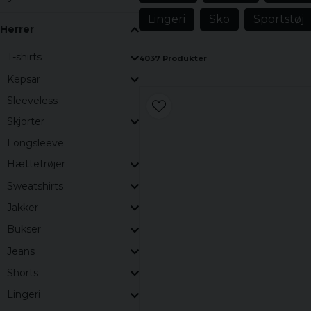
Lingeri
Sko
Sportstøj
Herrer
T-shirts
4037 Produkter
Kepsar
Sleeveless
Skjorter
Longsleeve
Hættetrøjer
Sweatshirts
Jakker
Bukser
Jeans
Shorts
Lingeri