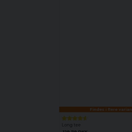
Findes i flere varia
Long tee