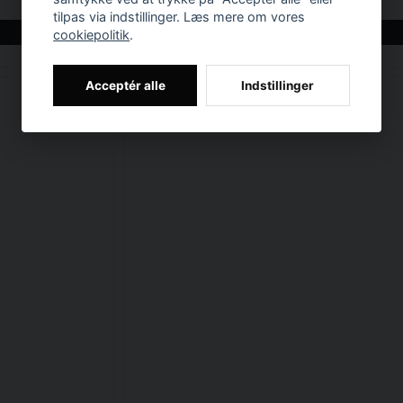
122,92 DKK
tilpas via indstillinger. Læs mere om vores
LÆG I KURV
cookiepolitik
.
Acceptér alle
Indstillinger