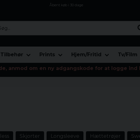
Åbent køb i 30 dage
Sikker levering til enhver postagent
Kun 59kr i fragt
...
Tilbehør
Prints
Hjem/Fritid
Tv/Film
de, anmod om en ny adgangskode for at logge ind 
e din model fra menuen til
less
Skjorter
Longsleeve
Hættetrøjer
Swe