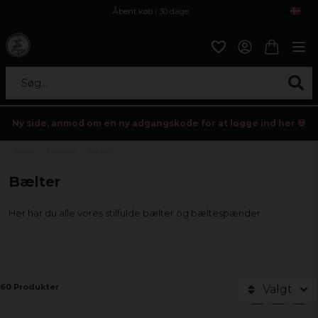
Åbent køb i 30 dage
Sikker levering til enhver postagent
Kun 59kr i fragt
Søg...
Ny side, anmod om en ny adgangskode for at logge ind her 💀
Hjem
Tilbehør
Bælter
Bælter
Her har du alle vores stilfulde bælter og bæltespænder.
60 Produkter
Valgt