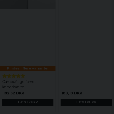
Findes i flere varianter
Camouflage farvet
lærredbælte
102,32 DKK
109,19 DKK
LÆG I KURV
LÆG I KURV