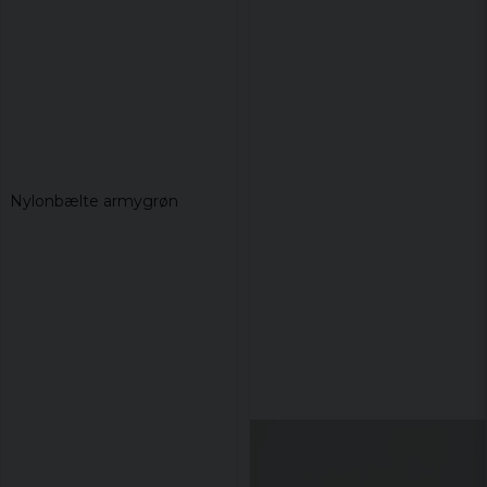
Nylonbælte armygrøn