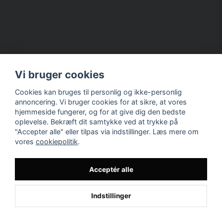
Vi bruger cookies
Cookies kan bruges til personlig og ikke-personlig
Findes i flere varianter
annoncering. Vi bruger cookies for at sikre, at vores
hjemmeside fungerer, og for at give dig den bedste
oplevelse. Bekræft dit samtykke ved at trykke på
Torshammare bältesspänne
Bälte läderimitation
"Accepter alle" eller tilpas via indstillinger. Læs mere om
136,65 DKK
88,58 DKK
vores
cookiepolitik
.
LÆG I KURV
LÆG I KURV
Acceptér alle
Indstillinger