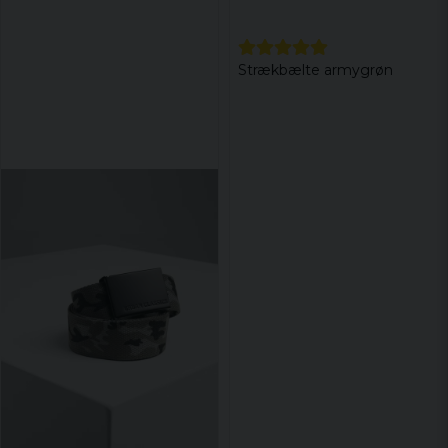
Strækbælte armygrøn