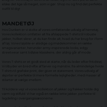
elske det lige så meget, som vi gør. Shop nu og find det perfekte
outfit til dig!
MANDETØJ
Hos Dunken er vi stolte af vores omfattende udvalg af herretøj.
Vores kollektion omfatter alt fra afslappede T-shirts til robuste
jakker, hvilket sikrer, at du kan finde alt, hvad du har brug for i form
af tøj. Vores tøjstile er alsidige og imødekommer en række
smagsvarianter, herunder army-inspirerede looks, edgy
streetwear samt tidløse klassikere, der aldrig går af mode.
Vores T-shirts er et godt sted at starte, når du leder efter fritidstøj.
Vi tilbyder en bred vifte af farver og mønstre, fra almindelige hvide
T-shirts til grafiske print, der giver et statement. Vores udvalg af
skjorter er perfekte til mere formelle lejligheder, med masser af
stilarter at vælge imellem.
Til koldere vejr vil vores kollektion af jakker og frakker holde dig
varm og stilfuld. Vi har også en række lette jakker, perfekte til
lagdeling i overgangssæsonerne.