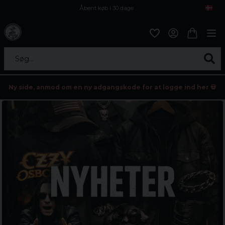
Åbent køb i 30 dage
Sikker levering til enhver postagent
Kun 59kr i fragt
Søg...
Ny side, anmod om en ny adgangskode for at logge ind her 💀