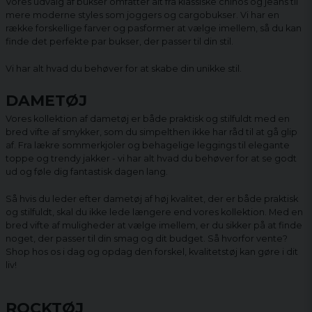
Vores udvalg af bukser omfatter alt fra klassiske chinos og jeans til
mere moderne styles som joggers og cargobukser. Vi har en
række forskellige farver og pasformer at vælge imellem, så du kan
finde det perfekte par bukser, der passer til din stil.
Vi har alt hvad du behøver for at skabe din unikke stil.
DAMETØJ
Vores kollektion af dametøj er både praktisk og stilfuldt med en
bred vifte af smykker, som du simpelthen ikke har råd til at gå glip
af. Fra lækre sommerkjoler og behagelige leggings til elegante
toppe og trendy jakker - vi har alt hvad du behøver for at se godt
ud og føle dig fantastisk dagen lang.
Så hvis du leder efter dametøj af høj kvalitet, der er både praktisk
og stilfuldt, skal du ikke lede længere end vores kollektion. Med en
bred vifte af muligheder at vælge imellem, er du sikker på at finde
noget, der passer til din smag og dit budget. Så hvorfor vente?
Shop hos os i dag og opdag den forskel, kvalitetstøj kan gøre i dit
liv!
ROCKTØJ