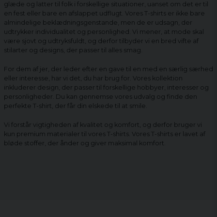
glæde og latter til folk i forskellige situationer, uanset om det er til
en fest eller bare en afslappet udflugt. Vores T-shirts er ikke bare
almindelige beklædningsgenstande, men de er udsagn, der
udtrykker individualitet og personlighed. Vi mener, at mode skal
være sjovt og udtryksfuldt, og derfor tilbyder vi en bred vifte af
stilarter og designs, der passer til alles smag.
For dem af jer, der leder efter en gave til en med en særlig særhed
eller interesse, har vi det, du har brug for. Vores kollektion
inkluderer design, der passer til forskellige hobbyer, interesser og
personligheder. Du kan gennemse vores udvalg og finde den
perfekte T-shirt, der får din elskede til at smile.
Vi forstår vigtigheden af ​​kvalitet og komfort, og derfor bruger vi
kun premium materialer til vores T-shirts. Vores T-shirts er lavet af
bløde stoffer, der ånder og giver maksimal komfort.