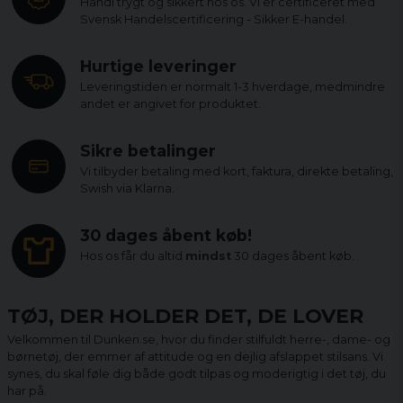
Handl trygt og sikkert hos os. Vi er certificeret med
Svensk Handelscertificering - Sikker E-handel.
Hurtige leveringer
Leveringstiden er normalt 1-3 hverdage, medmindre
andet er angivet for produktet.
Sikre betalinger
Vi tilbyder betaling med kort, faktura, direkte betaling,
Swish via Klarna.
30 dages åbent køb!
Hos os får du altid
mindst
30 dages åbent køb.
TØJ, DER HOLDER DET, DE LOVER
Velkommen til Dunken.se, hvor du finder stilfuldt herre-, dame- og
børnetøj, der emmer af attitude og en dejlig afslappet stilsans. Vi
synes, du skal føle dig både godt tilpas og moderigtig i det tøj, du
har på.