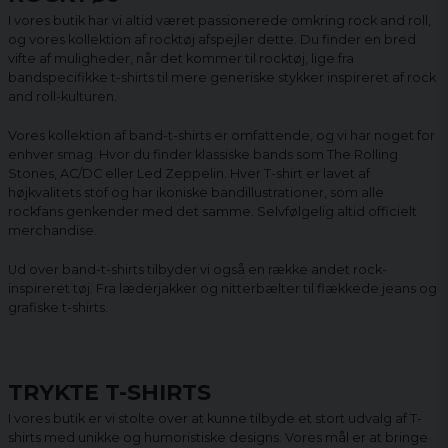
I vores butik har vi altid været passionerede omkring rock and roll,
og vores kollektion af rocktøj afspejler dette. Du finder en bred
vifte af muligheder, når det kommer til rocktøj, lige fra
bandspecifikke t-shirts til mere generiske stykker inspireret af rock
and roll-kulturen.
Vores kollektion af band-t-shirts er omfattende, og vi har noget for
enhver smag. Hvor du finder klassiske bands som The Rolling
Stones, AC/DC eller Led Zeppelin. Hver T-shirt er lavet af
højkvalitets stof og har ikoniske bandillustrationer, som alle
rockfans genkender med det samme. Selvfølgelig altid officielt
merchandise.
Ud over band-t-shirts tilbyder vi også en række andet rock-
inspireret tøj. Fra læderjakker og nitterbælter til flækkede jeans og
grafiske t-shirts.
TRYKTE T-SHIRTS
I vores butik er vi stolte over at kunne tilbyde et stort udvalg af T-
shirts med unikke og humoristiske designs. Vores mål er at bringe