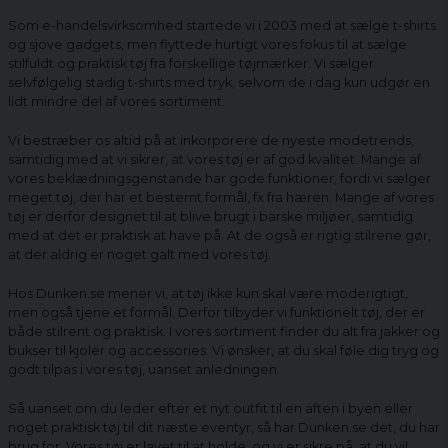
Som e-handelsvirksomhed startede vi i 2003 med at sælge t-shirts
og sjove gadgets, men flyttede hurtigt vores fokus til at sælge
stilfuldt og praktisk tøj fra forskellige tøjmærker. Vi sælger
selvfølgelig stadig t-shirts med tryk, selvom de i dag kun udgør en
lidt mindre del af vores sortiment.
Vi bestræber os altid på at inkorporere de nyeste modetrends,
samtidig med at vi sikrer, at vores tøj er af god kvalitet. Mange af
vores beklædningsgenstande har gode funktioner, fordi vi sælger
meget tøj, der har et bestemt formål, fx fra hæren. Mange af vores
tøj er derfor designet til at blive brugt i barske miljøer, samtidig
med at det er praktisk at have på. At de også er rigtig stilrene gør,
at der aldrig er noget galt med vores tøj.
Hos Dunken.se mener vi, at tøj ikke kun skal være moderigtigt,
men også tjene et formål. Derfor tilbyder vi funktionelt tøj, der er
både stilrent og praktisk. I vores sortiment finder du alt fra jakker og
bukser til kjoler og accessories. Vi ønsker, at du skal føle dig tryg og
godt tilpas i vores tøj, uanset anledningen.
Så uanset om du leder efter et nyt outfit til en aften i byen eller
noget praktisk tøj til dit næste eventyr, så har Dunken.se det, du har
brug for. Vores tøj er lavet til at holde, og vi er sikre på, at du vil