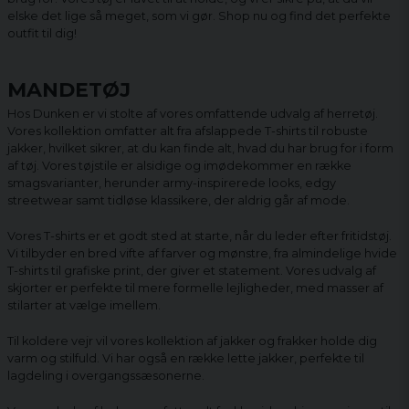
elske det lige så meget, som vi gør. Shop nu og find det perfekte
outfit til dig!
MANDETØJ
Hos Dunken er vi stolte af vores omfattende udvalg af herretøj.
Vores kollektion omfatter alt fra afslappede T-shirts til robuste
jakker, hvilket sikrer, at du kan finde alt, hvad du har brug for i form
af tøj. Vores tøjstile er alsidige og imødekommer en række
smagsvarianter, herunder army-inspirerede looks, edgy
streetwear samt tidløse klassikere, der aldrig går af mode.
Vores T-shirts er et godt sted at starte, når du leder efter fritidstøj.
Vi tilbyder en bred vifte af farver og mønstre, fra almindelige hvide
T-shirts til grafiske print, der giver et statement. Vores udvalg af
skjorter er perfekte til mere formelle lejligheder, med masser af
stilarter at vælge imellem.
Til koldere vejr vil vores kollektion af jakker og frakker holde dig
varm og stilfuld. Vi har også en række lette jakker, perfekte til
lagdeling i overgangssæsonerne.