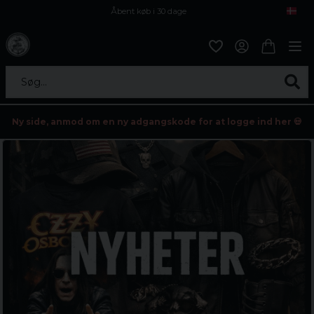
Åbent køb i 30 dage
Sikker levering til enhver postagent
Kun 59kr i fragt
Søg...
Ny side, anmod om en ny adgangskode for at logge ind her 💀