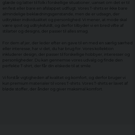
glæde og latter til folk i forskellige situationer, uanset om det er til
en fest eller bare en afslappet udflugt. Vores T-shirts er ikke bare
almindelige beklædningsgenstande, men de er udsagn, der
udtrykker individualitet og personlighed. Vi mener, at mode skal
være sjovt og udtryksfuldt, og derfor tilbyder vi en bred vifte af
stilarter og designs, der passer til alles smag.
For dem af jer, der leder efter en gave til en med en særlig særhed
eller interesse, har vi det, du har brug for. Vores kollektion
inkluderer design, der passer til forskellige hobbyer, interesser og
personligheder. Du kan gennemse vores udvalg og finde den
perfekte T-shirt, der får din elskede til at smile.
Vi forstår vigtigheden af ​​kvalitet og komfort, og derfor bruger vi
kun premium materialer til vores T-shirts. Vores T-shirts er lavet af
bløde stoffer, der ånder og giver maksimal komfort.