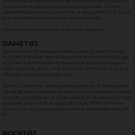
Vores udvalg af bukser omfatter alt fra klassiske chinos og jeans til
mere moderne styles som joggers og cargobukser. Vi har en
række forskellige farver og pasformer at vælge imellem, så du kan
finde det perfekte par bukser, der passer til din stil.
Vi har alt hvad du behøver for at skabe din unikke stil.
DAMETØJ
Vores kollektion af dametøj er både praktisk og stilfuldt med en
bred vifte af smykker, som du simpelthen ikke har råd til at gå glip
af. Fra lækre sommerkjoler og behagelige leggings til elegante
toppe og trendy jakker - vi har alt hvad du behøver for at se godt
ud og føle dig fantastisk dagen lang.
Så hvis du leder efter dametøj af høj kvalitet, der er både praktisk
og stilfuldt, skal du ikke lede længere end vores kollektion. Med en
bred vifte af muligheder at vælge imellem, er du sikker på at finde
noget, der passer til din smag og dit budget. Så hvorfor vente?
Shop hos os i dag og opdag den forskel, kvalitetstøj kan gøre i dit
liv!
ROCKTØJ