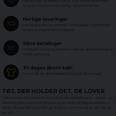
Handl trygt og sikkert hos os. Vi er certificeret med
Svensk Handelscertificering - Sikker E-handel.
Hurtige leveringer
Leveringstiden er normalt 1-3 hverdage, medmindre
andet er angivet for produktet.
Sikre betalinger
Vi tilbyder betaling med kort, faktura, direkte betaling,
Swish via Klarna.
30 dages åbent køb!
Hos os får du altid
mindst
30 dages åbent køb.
TØJ, DER HOLDER DET, DE LOVER
Velkommen til Dunken.se, hvor du finder stilfuldt herre-, dame- og
børnetøj, der emmer af attitude og en dejlig afslappet stilsans. Vi
synes, du skal føle dig både godt tilpas og moderigtig i det tøj, du
har på.