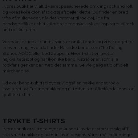
I vores butik har vi altid været passionerede omkring rock and roll,
og vores kollektion af rocktøj afspejler dette. Du finder en bred
vifte af muligheder, når det kommer til rocktøj, lige fra
bandspecifikke t-shirts til mere generiske stykker inspireret af rock
and roll-kulturen.
Vores kollektion af band-t-shirts er omfattende, og vi har noget for
enhver smag. Hvor du finder klassiske bands som The Rolling
Stones, AC/DC eller Led Zeppelin. Hver T-shirt er lavet af
højkvalitets stof og har ikoniske bandillustrationer, som alle
rockfans genkender med det samme. Selvfølgelig altid officielt
merchandise.
Ud over band-t-shirts tilbyder vi også en række andet rock-
inspireret tøj. Fra læderjakker og nitterbælter til flækkede jeans og
grafiske t-shirts.
TRYKTE T-SHIRTS
I vores butik er vi stolte over at kunne tilbyde et stort udvalg af T-
shirts med unikke og humoristiske designs. Vores mål er at bringe