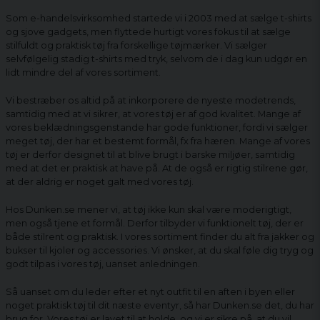
Som e-handelsvirksomhed startede vi i 2003 med at sælge t-shirts
og sjove gadgets, men flyttede hurtigt vores fokus til at sælge
stilfuldt og praktisk tøj fra forskellige tøjmærker. Vi sælger
selvfølgelig stadig t-shirts med tryk, selvom de i dag kun udgør en
lidt mindre del af vores sortiment.
Vi bestræber os altid på at inkorporere de nyeste modetrends,
samtidig med at vi sikrer, at vores tøj er af god kvalitet. Mange af
vores beklædningsgenstande har gode funktioner, fordi vi sælger
meget tøj, der har et bestemt formål, fx fra hæren. Mange af vores
tøj er derfor designet til at blive brugt i barske miljøer, samtidig
med at det er praktisk at have på. At de også er rigtig stilrene gør,
at der aldrig er noget galt med vores tøj.
Hos Dunken.se mener vi, at tøj ikke kun skal være moderigtigt,
men også tjene et formål. Derfor tilbyder vi funktionelt tøj, der er
både stilrent og praktisk. I vores sortiment finder du alt fra jakker og
bukser til kjoler og accessories. Vi ønsker, at du skal føle dig tryg og
godt tilpas i vores tøj, uanset anledningen.
Så uanset om du leder efter et nyt outfit til en aften i byen eller
noget praktisk tøj til dit næste eventyr, så har Dunken.se det, du har
brug for. Vores tøj er lavet til at holde, og vi er sikre på, at du vil