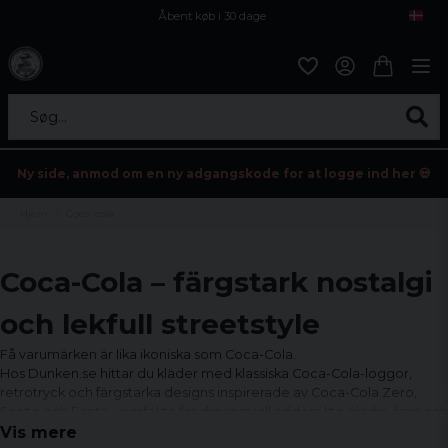
Åbent køb i 30 dage
Sikker levering til enhver postagent
Kun 59kr i fragt
Søg...
Ny side, anmod om en ny adgangskode for at logge ind her 💀
Hjem
Coca-cola
Coca-Cola – färgstark nostalgi
och lekfull streetstyle
Få varumärken är lika ikoniska som Coca-Cola.
Hos Dunken.se hittar du kläder med klassiska Coca-Cola-loggor,
retrotryck och färgstarka designs inspirerade av Coca-Cola Zero,
Sprite och Fanta – perfekta för dig som vill addera lite glädje, färg och
nostalgi till din garderob.
Vis mere