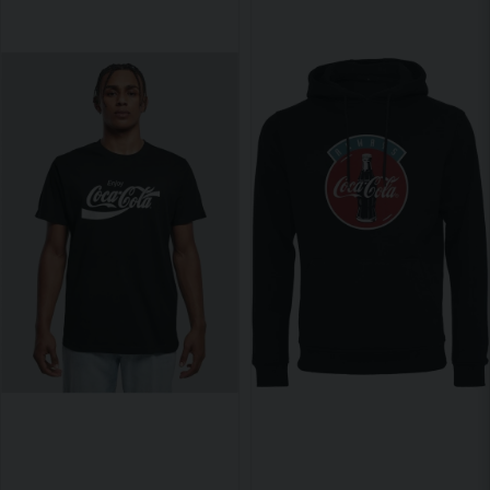
Somriga plagg:
som linnen, shorts och kepsar med fräscha färger
Unisex-modeller:
som passar både damer och herrar
Varför välja Coca-Cola-kläder
Ger din stil en unik och lekfull touch
Färgstarka plagg som sprider positiv energi
Kombinerar streetwear med ikonisk nostalgi
Perfekta för festival, vardag och avslappnade tillfällen
Passform & skötsel
Coca-Cola-plagg har oftast en normal eller relaxed passform som
passar både damer och herrar.
Tvätta i 30 °C, gärna ut och in, och låt plaggen lufttorka för att bevara
färger och tryck längre.