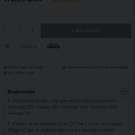
LÆG I KURV
-
+
E0236-12
Åbent køb i 30 dage
Sikker levering til enhver postagent
Kun 59kr i fragt
Beskrivelse
T-shirt med texten:
Jag ger alltid 100% på jobbet!
Måndag 12% Tisdag 23% Onsdag 40% Torsdag 20%
Fredag 5%.
T-shirten är av märket Fruit Of The Loom och väger
165g/m2 det är med andra ord en standard t-shirt.