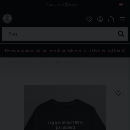
Åbent køb i 30 dage
Sikker levering til enhver postagent
Kun 59kr i fragt
Søg...
Ny side, anmod om en ny adgangskode for at logge ind her 💀
Hjem
Sortering
Tryck
100 procent på jobbet