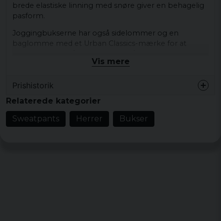
brede elastiske linning med snøre giver en behagelig
pasform.
Joggingbukserne har også sidelommer og en
baglomme med et Urban Classics-mærke for at
afslutte looket på en autentisk måde. Med sin oversize
Vis mere
pasform og bløde frottémateriale er den perfekt til
afslappede dage, hvor komfort er det vigtigste.
Prishistorik
Køn: Mand
Relaterede kategorier
Farve: Sort, blå, beige
Størrelser: S, M, L, XL, XXL, 3XL, 4XL og 5XL
Sweatpants
Herrer
Bukser
Materiale: 65% bomuld, 35% polyester