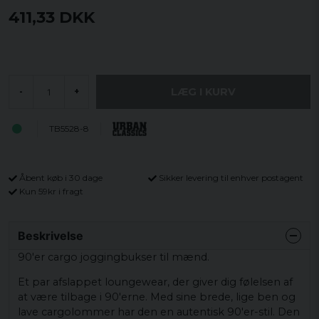
411,33 DKK
LÆG I KURV
-
+
TB5528-8
Åbent køb i 30 dage
Sikker levering til enhver postagent
Kun 59kr i fragt
Beskrivelse
90'er cargo joggingbukser til mænd.
Et par afslappet loungewear, der giver dig følelsen af ​​
at være tilbage i 90'erne. Med sine brede, lige ben og
lave cargolommer har den en autentisk 90'er-stil. Den