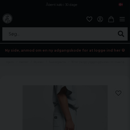
Åbent køb i 30 dage
Sikker levering til enhver postagent
Kun 59kr i fragt
Søg...
Ny side, anmod om en ny adgangskode for at logge ind her 💀
Hjem
Herrer
Bukser
Sweatpants
90'er cargo joggingbukser til mænd