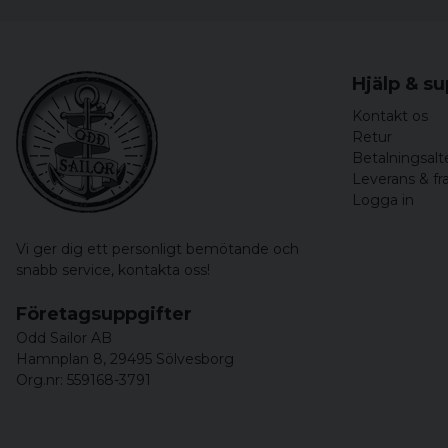
Hjälp & s
Kontakt os
Retur
Betalningsalt
Leverans & fr
Logga in
Vi ger dig ett personligt bemötande och
snabb service,
kontakta oss!
Företagsuppgifter
Odd Sailor AB
Hamnplan 8, 29495 Sölvesborg
Org.nr: 559168-3791