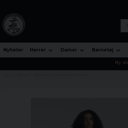
Søg
Nyheter
Herrer
Damer
Børnetøj
Ny si
Hjem
Damer
90'er oversized denimjakke - dame