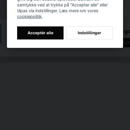
Materialer: 100 %
samtykke ved at trykke på "Accepter alle" eller
tilpas via indstillinger. Læs mere om vores
Størrelser: 3XL, 4X
cookiepolitik
.
Farver: sort vask
Prishistorik
Relaterede katego
Acceptér alle
Indstillinger
Foråret jakker
So