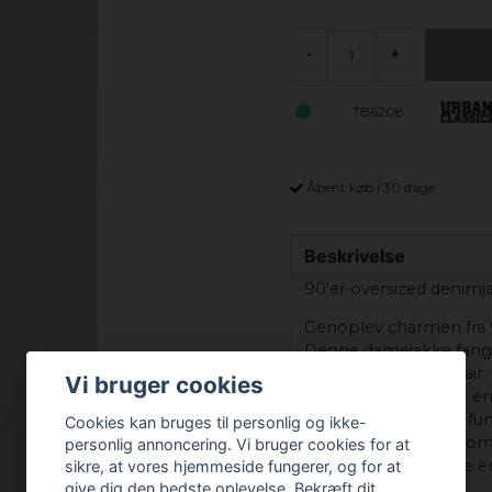
-
+
TB6208
Åbent køb i 30 dage
Beskrivelse
90'er oversized denimj
Genoplev charmen fra 9
Denne damejakke fange
moderne oversize flair
Vi bruger cookies
komfort. Jakken har en
tilbyder både stil og f
Cookies kan bruges til personlig og ikke-
køligere dage eller som 
personlig annoncering. Vi bruger cookies for at
have, der vil forbedre 
sikre, at vores hjemmeside fungerer, og for at
give dig den bedste oplevelse. Bekræft dit