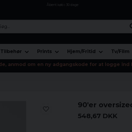
Åbent køb i 30 dage
Sikker levering til enhver postagent
Kun 59kr i fragt
...
Tilbehør
Prints
Hjem/Fritid
Tv/Film
de, anmod om en ny adgangskode for at logge ind 
90'er oversiz
548,67 DKK