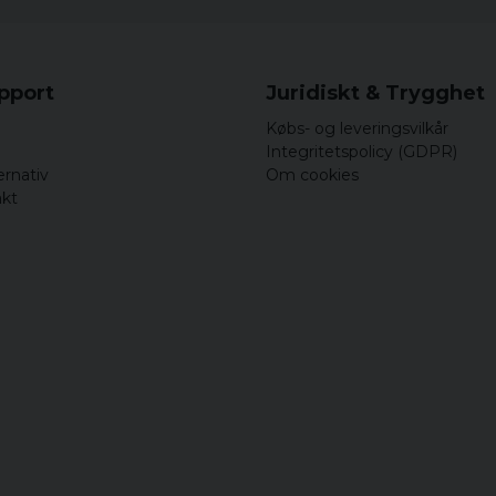
upport
Juridiskt & Trygghet
Købs- og leveringsvilkår
Integritetspolicy (GDPR)
ernativ
Om cookies
akt