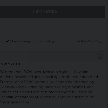
LÆG I KURV
Sikker levering til enhver postagent
Kun 59kr i fragt
akke - damer.
0'erne med 90'er oversized denimjakke til kvinder.
r den umiskendelige retrostil og kombinerer den med
. Fremstillet af 100% bomuld, lover den holdbarhed og
 klassisk knaplukning og praktiske brystlommer, der
unktionalitet. Uanset om den bæres over en T-shirt på
et stilfuldt statement, er denne jakke et alsidigt must-
enhver garderobe.