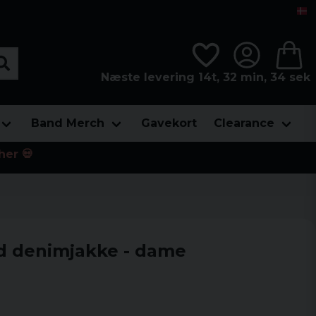
Næste levering 14t, 32 min, 32 sek
Band Merch
Gavekort
Clearance
her 💀
ed denimjakke - dame