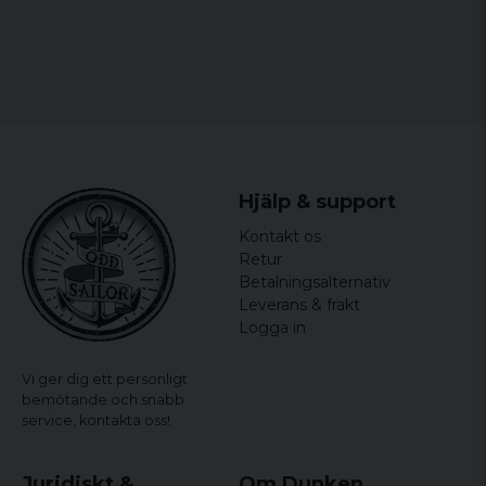
Officielt licenseret merchandise
Hjälp & support
Kontakt os
Retur
Betalningsalternativ
Leverans & frakt
Logga in
Vi ger dig ett personligt
bemötande och snabb
service,
kontakta oss!
Juridiskt &
Om Dunken