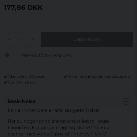
177,86 DKK
LÆG I KURV
-
+
WB-1-GOT006-H84-2-BK-S
Åbent køb i 30 dage
Sikker levering til enhver postagent
Kun 59kr i fragt
Beskrivelse
En Lannister betaler altid sin gæld T-shirt.
Har du nogensinde drømt om at bære House
Lannisters kongelige magt og styrke? Nu er din
chance med vores Game of Thrones T-shirt!