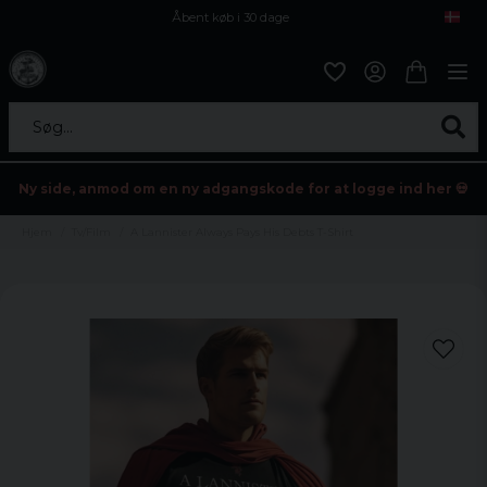
Åbent køb i 30 dage
Sikker levering til enhver postagent
Kun 59kr i fragt
Søg...
Ny side, anmod om en ny adgangskode for at logge ind her 💀
Hjem
Tv/Film
A Lannister Always Pays His Debts T-Shirt