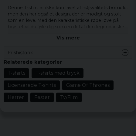
Denne T-shirt er ikke kun lavet af højkvalitets bomuld,
men den har også et design, der er modigt og stolt
som en løve. Med den karakteristiske røde løve på
brystet vil du føle dig som en del af den legendariske
Lannister-familie, hver gang du har den på.
Vis mere
Med citatet 'En Lannister betaler altid sin gæld' trykt
på forsiden, vil du føle dig lige så ubarmhjertig som
Prishistorik
Tywin og Cersei Lannister, når du bærer denne T-shirt.
Relaterede kategorier
Tyrion ville helt sikkert godkende dit valg af
påklædning!
T-shirts
T-shirts med tryck
Så vær modig, vær stærk, og vis verden, at du er klar
Licenserede T-shirts
Game Of Thrones
til at tage magten med denne officielt licenserede
Game of Thrones-T-shirt.
Herrer
Fester
Tv/Film
Materiale: 100 % bomuld
Vægt: 183 g/m²
Størrelser: S, M, L, XL og XXL
Køn: Mand