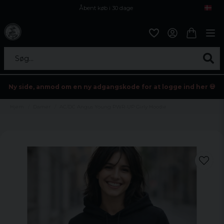
Åbent køb i 30 dage
Sikker levering til enhver postagent
Kun 59kr i fragt
Søg...
Ny side, anmod om en ny adgangskode for at logge ind her 💀
Hjem
Damer
AC/DC Angus Young PWR-UP Girly Hoodie