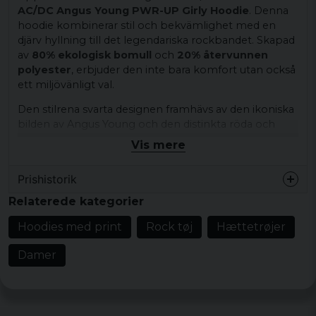
AC/DC Angus Young PWR-UP Girly Hoodie
. Denna
hoodie kombinerar stil och bekvämlighet med en
djärv hyllning till det legendariska rockbandet. Skapad
av
80% ekologisk bomull
och
20% återvunnen
polyester
, erbjuder den inte bara komfort utan också
ett miljövänligt val.
Den stilrena svarta designen framhävs av den ikoniska
bilden av Angus Young och den distinkta röda och
gula AC/DC-loggan. Det officiella licensierade trycket
Vis mere
gör denna hoodie till ett måste för varje troget fan.
Med en vikt på
280 g/m²
, är den perfekt för alla
Prishistorik
årstider.
Relaterede kategorier
Tillgänglig i storlekar från
S till XXL
, säkerställer den
perfekta passformen för alla damer som vill visa sin
Hoodies med print
Rock tøj
Hættetrøjer
kärlek för rock och hållbarhet. Den är dessutom
RCS-
certifierad
, vilket garanterar att polyestern är
Damer
återvunnen och bidrar till en mer hållbar framtid.
Specifikationer: