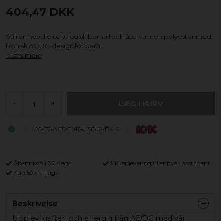
404,47 DKK
Stilren hoodie i ekologisk bomull och återvunnen polyester med
ikonisk AC/DC-design för dam.
Læs mere
LÆG I KURV
-
+
PS-57-ACDC016-H56-12-BK-S
Åbent køb i 30 dage
Sikker levering til enhver postagent
Kun 59kr i fragt
Beskrivelse
Upplev kraften och energin från AC/DC med vår