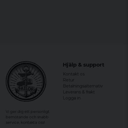
Material: 80% ekologisk bomull, 20%
återvunnen polyester
Vikt: 280 g/m²
Storlekar: S, M, L, XL, XXL
Kön: Dam
Certifieringar: RCS-certifierad återvunnen
polyester
Hjälp & support
Kontakt os
Retur
Betalningsalternativ
Leverans & frakt
Logga in
Vi ger dig ett personligt
bemötande och snabb
service,
kontakta oss!