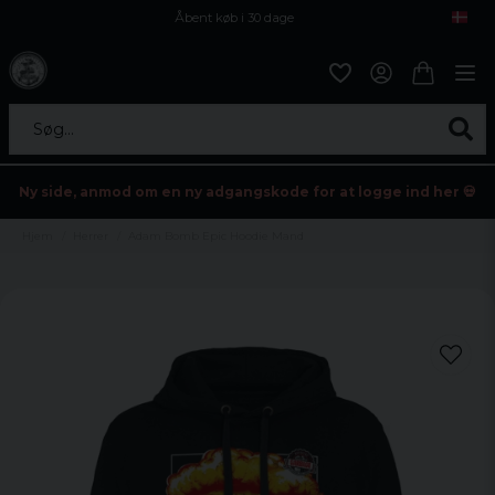
Åbent køb i 30 dage
Sikker levering til enhver postagent
Kun 59kr i fragt
Søg...
Ny side, anmod om en ny adgangskode for at logge ind her 💀
Hjem
Herrer
Adam Bomb Epic Hoodie Mand