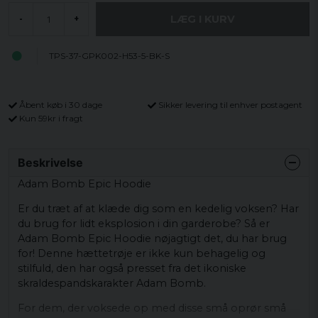
LÆG I KURV
-
+
TPS-37-GPK002-H53-5-BK-S
Åbent køb i 30 dage
Sikker levering til enhver postagent
Kun 59kr i fragt
Beskrivelse
Adam Bomb Epic Hoodie
Er du træt af at klæde dig som en kedelig voksen? Har
du brug for lidt eksplosion i din garderobe? Så er
Adam Bomb Epic Hoodie nøjagtigt det, du har brug
for! Denne hættetrøje er ikke kun behagelig og
stilfuld, den har også presset fra det ikoniske
skraldespandskarakter Adam Bomb.
For dem, der voksede op med disse små oprør små