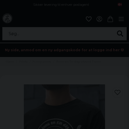
Sikker levering til enhver postagent
Kun 59kr i fragt
Søg...
Ny side, anmod om en ny adgangskode for at logge ind her 💀
Hjem
Prints
Funny prints
Ännu en fin dag sabbad T-shirt