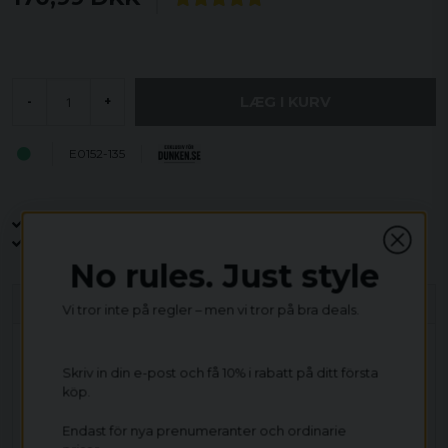
LÆG I KURV
-
+
E0152-135
Åbent køb i 30 dage
Sikker levering til enhver postagent
Kun 59kr i fragt
No rules. Just style
Beskrivelse
Vi tror inte på regler – men vi tror på bra deals.
Materiale: 100% bomuld
Skriv in din e-post och få 10% i rabatt på ditt första
köp.
Vægt mænd: 200 gsm
Vægt Damer: 150 gsm
Endast för nya prenumeranter och ordinarie