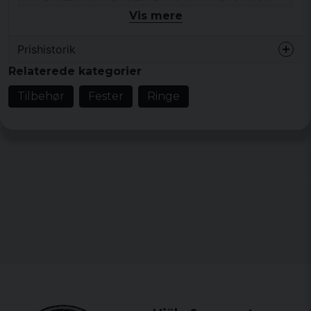
med verden
sjæl
,
Brahman
.
Vis mere
Denne store
kald
har
AUM
symbolet
bred
i midten og
Prishistorik
derefter
detaljerne
i en bue
rundt
og
på kanterne
.
Relaterede kategorier
materialer:
Tilbehør
Fester
Ringe
925
Sterling Sølv