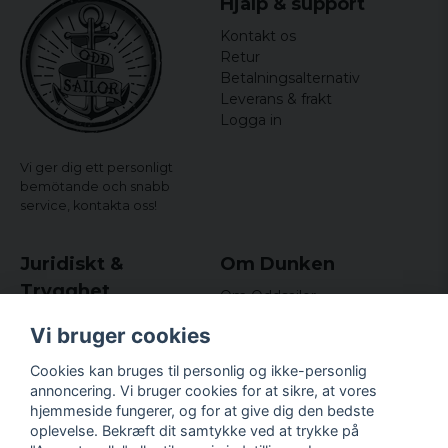
Hjälp & support
Kontakt os
Retur
Betalningsalternativ
Leverans & frakt
Logga in
Vi ger dig ett personligt
bemötande och snabb
service,
kontakta oss!
Juridiskt &
Om Dunken
Trygghet
Om Oddsailor
Blog
Købs- og leveringsvilkår
Vi bruger cookies
Omdömen och
Integritetspolicy (GDPR)
recensioner
Om cookies
Cookies kan bruges til personlig og ikke-personlig
Nyhedsbrev
annoncering. Vi bruger cookies for at sikre, at vores
Kundklubb.
hjemmeside fungerer, og for at give dig den bedste
oplevelse. Bekræft dit samtykke ved at trykke på
Företagsuppgifter