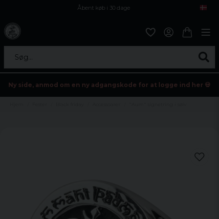
Åbent køb i 30 dage
Sikker levering til enhver postagent
Kun 59kr i fragt
Søg...
Ny side, anmod om en ny adgangskode for at logge ind her 💀
Hjem
Fester
Black friday
Accessoarer
"Aum" signetring i sølv