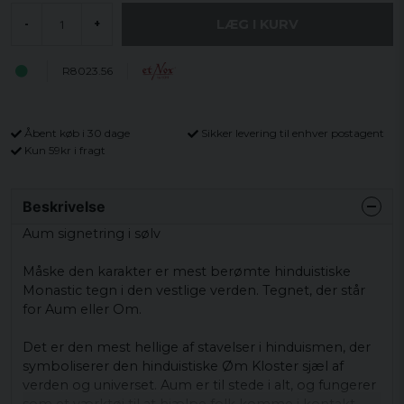
LÆG I KURV
-
+
R8023.56
Åbent køb i 30 dage
Sikker levering til enhver postagent
Kun 59kr i fragt
Beskrivelse
Aum
signetring
i
sølv
Måske
den karakter er
mest berømte
hinduistiske
Monastic
tegn i
den vestlige verden
.
Tegnet
, der
står
for
Aum
eller
Om
.
Det er den mest
hellige
af
stavelser
i
hinduismen
, der
symboliserer
den hinduistiske
Øm Kloster
sjæl
af
verden
og universet
.
Aum
er til stede i
alt
,
og
fungerer
som
et
værktøj til at hjælpe
folk
komme i kontakt