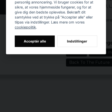
personlig annoncering. Vi bruger cookies for at
Størrelser: S, M, 
sikre, at vores hjemmeside fungerer, og for at
give dig den bedste oplevelse. Bekræft dit
Farve: Sort
samtykke ved at trykke på "Accepter alle" eller
Officielt license
tilpas via indstillinger. Læs mere om vores
cookiepolitik
.
Prishistorik
Acceptér alle
Indstillinger
Relaterede katego
T-shirts
T-shirts 
Back To The Future