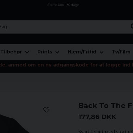
Åbent køb i 30 dage
Sikker levering til enhver postagent
Kun 59kr i fragt
...
Tilbehør
Prints
Hjem/Fritid
Tv/Film
de, anmod om en ny adgangskode for at logge ind 
Back To The F
177,86 DKK
Svart t-shirt med stort re