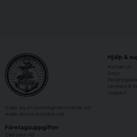
Hjälp & s
Kontakt os
Retur
Betalningsalt
Leverans & fr
Logga in
Vi ger dig ett personligt bemötande och
snabb service,
kontakta oss!
Företagsuppgifter
Odd Sailor AB