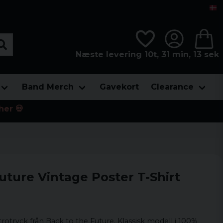
Næste levering 10t, 31 min, 11 sek
Band Merch
Gavekort
Clearance
her 💀
uture Vintage Poster T-Shirt
trotryck från Back to the Future. Klassisk modell i 100%