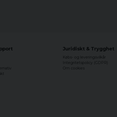
upport
Juridiskt & Trygghet
Købs- og leveringsvilkår
Integritetspolicy (GDPR)
ernativ
Om cookies
akt