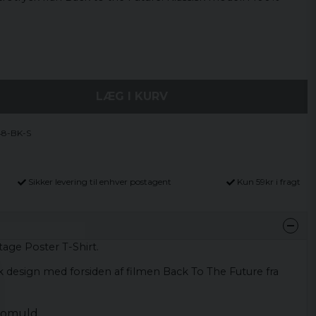
LÆG I KURV
48-BK-S
Sikker levering til enhver postagent
Kun 59kr i fragt
age Poster T-Shirt.
sk design med forsiden af ​​filmen Back To The Future fra
 bomuld