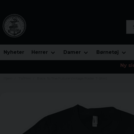
Søg
Nyheter
Herrer
Damer
Børnetøj
Ny si
Hjem
Tv/Film
Back To The Future Vintage Poster T-Shirt