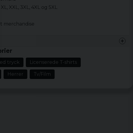
L, XL, XXL, 3XL, 4XL og 5XL
ret merchandise
rier
med tryck
Licenserede T-shirts
Herrer
Tv/Film