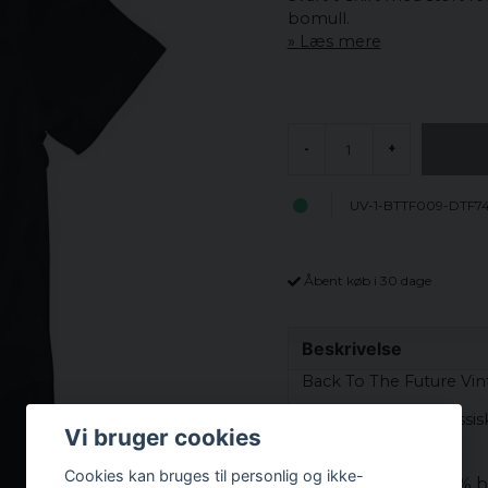
bomull.
Læs mere
-
+
UV-1-BTTF009-DTF7
Åbent køb i 30 dage
Beskrivelse
Back To The Future Vint
T-shirt med slidt klassi
Vi bruger cookies
1985.
Cookies kan bruges til personlig og ikke-
Materiale: 100%