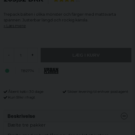
Trepack bälten i olika mönster och färger med mattsvarta
spännen. Justerbar längd och rockig känsla.
Læs mere
LÆG I KURV
-
+
TB2774
Åbent køb i 30 dage
Sikker levering til enhver postagent
Kun 59kr i fragt
Beskrivelse
Bælte tre pakker