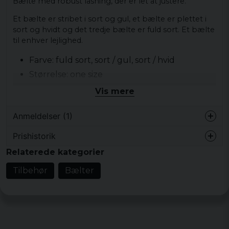
Bælte med robust låsning, der er let at justere.
Et bælte er stribet i sort og gul, et bælte er plettet i
sort og hvidt og det tredje bælte er fuld sort. Et bælte
til enhver lejlighed.
Farve: fuld sort, sort / gul, sort / hvid
Størrelse: one size
Materiale: 100% polyester
Vis mere
Mønster: stribet. Almindelig, almindelig
Anmeldelser (1)
Prishistorik
Patrik
Relaterede kategorier
for 1 år siden
Tilbehør
Bælter