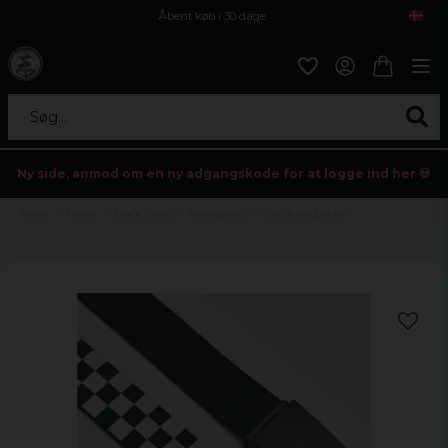
Åbent køb i 30 dage
Sikker levering til enhver postagent
Kun 59kr i fragt
Søg...
Ny side, anmod om en ny adgangskode for at logge ind her 💀
Hjem
Fester
Black friday
Accessoarer
Bælte tre pakker