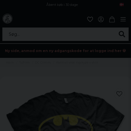
Åbent køb i 30 dage
Sikker levering til enhver postagent
Kun 59kr i fragt
Søg...
Ny side, anmod om en ny adgangskode for at logge ind her 💀
Hjem
Tv/Film
DC Comics
Batman slidt logotype t-shirt