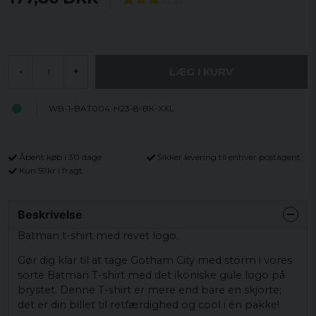
LÆG I KURV
-
+
WB-1-BAT004-H23-8-BK-XXL
Åbent køb i 30 dage
Sikker levering til enhver postagent
Kun 59kr i fragt
Beskrivelse
Batman t-shirt med revet logo.
Gør dig klar til at tage Gotham City med storm i vores
sorte Batman T-shirt med det ikoniske gule logo på
brystet. Denne T-shirt er mere end bare en skjorte;
det er din billet til retfærdighed og cool i én pakke!