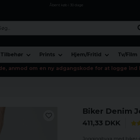
Åbent køb i 30 dage
Sikker levering til enhver postagent
Kun 59kr i fragt
...
Tilbehør
Prints
Hjem/Fritid
Tv/Film
de, anmod om en ny adgangskode for at logge ind 
Biker Denim J
411,33 DKK
Joggingbyxa med biker-in