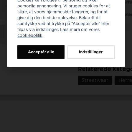
Et par bløde bukser med
personlig annoncering. Vi bruger cookies for at
sikre, at vores hjemmeside fungerer, og for at
Derudover giver bukser
give dig den bedste oplevelse. Bekræft dit
samtykke ved at trykke på "Accepter alle" eller
Materialer:
tilpas via indstillinger. Læs mere om vores
91% bomuld 8% polyest
cookiepolitik
.
Anmeldelser (1)
Acceptér alle
Indstillinger
Prishistorik
Tobias
Relaterede katego
for 6 år siden
Streetwear
Herre