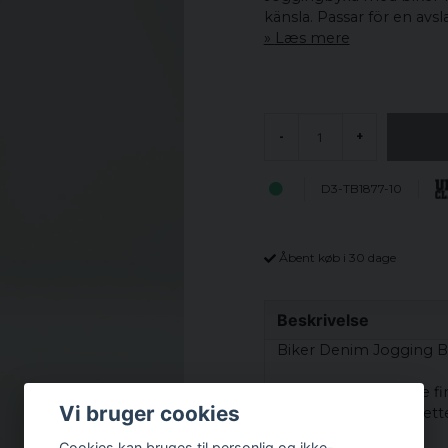
känsla. Passar för en avsl
Læs mere
-
+
D3-TB1877-10
Åbent køb i 30 dage
Beskrivelse
Biker Denim Jogging B
Når du vil have nogle f
Vi bruger cookies
virkelig slappe af i, dett
Cookies kan bruges til personlig og ikke-