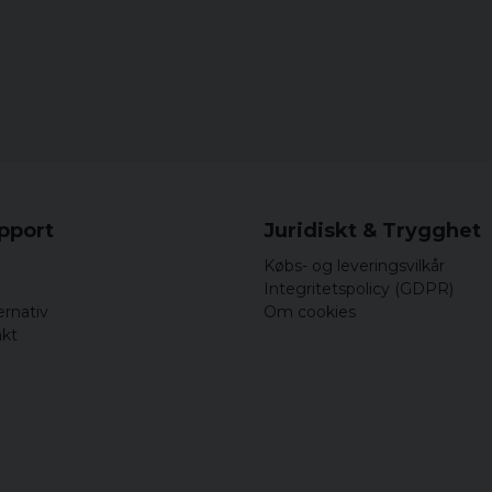
upport
Juridiskt & Trygghet
Købs- og leveringsvilkår
Integritetspolicy (GDPR)
ernativ
Om cookies
akt