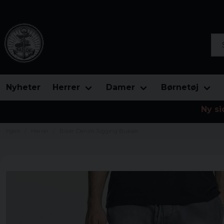
Søg
Nyheter
Herrer
Damer
Børnetøj
Ny si
Hjem
Herrer
Biker Denim Jogging Bukser