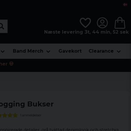
Næste levering 3t, 44 min, 52 sek
Band Merch
Gavekort
Clearance
her 💀
ogging Bukser
1 anmeldelser
spirerade detaljer, grå tvättad denimlook och stretchig