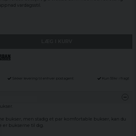
appnad vardagsstil.
LÆG I KURV
Sikker levering til enhver postagent
Kun 59kr i fragt
ukser.
ine bukser, men stadig et par komfortable bukser, kan du
e er bukserne til dig.