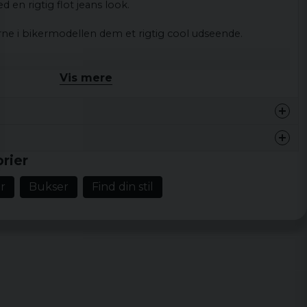
 en rigtig flot jeans look.
ne i bikermodellen dem et rigtig cool udseende.
er 1% elastan
Vis mere
rier
r
Bukser
Find din stil