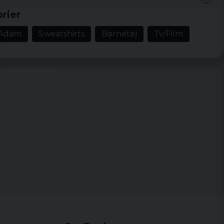
rier
 Adam
Sweatshirts
Børnetøj
Tv/Film