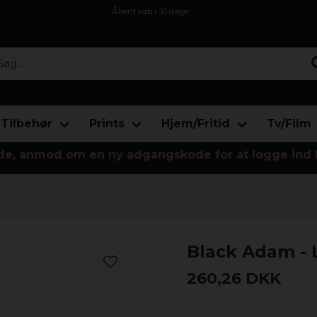
Åbent køb i 30 dage
Sikker levering til enhver postagent
Kun 59kr i fragt
...
Tilbehør
Prints
Hjem/Fritid
Tv/Film
de, anmod om en ny adgangskode for at logge ind 
t
Black Adam - 
260,26 DKK