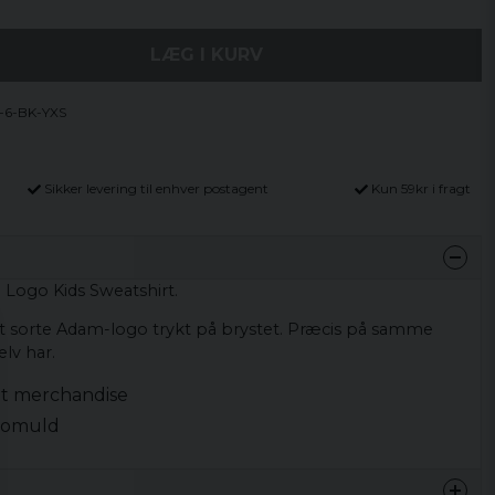
LÆG I KURV
-6-BK-YXS
Sikker levering til enhver postagent
Kun 59kr i fragt
 Logo Kids Sweatshirt.
t sorte Adam-logo trykt på brystet. Præcis på samme
lv har.
ret merchandise
 bomuld