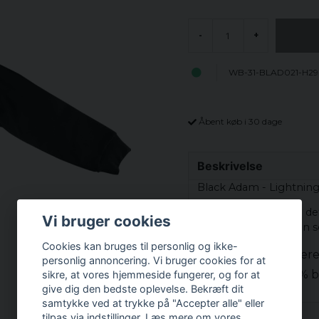
-
+
WB-31-BLAD021-H29
Åbent køb i 30 dage
Beskrivelse
Black Adam - Lightning
Sort sweatshirt med de
Vi bruger cookies
måde som antihelten se
Cookies kan bruges til personlig og ikke-
Officielt license
personlig annoncering. Vi bruger cookies for at
Materiale: 100%
sikre, at vores hjemmeside fungerer, og for at
give dig den bedste oplevelse. Bekræft dit
samtykke ved at trykke på "Accepter alle" eller
Prishistorik
tilpas via indstillinger. Læs mere om vores