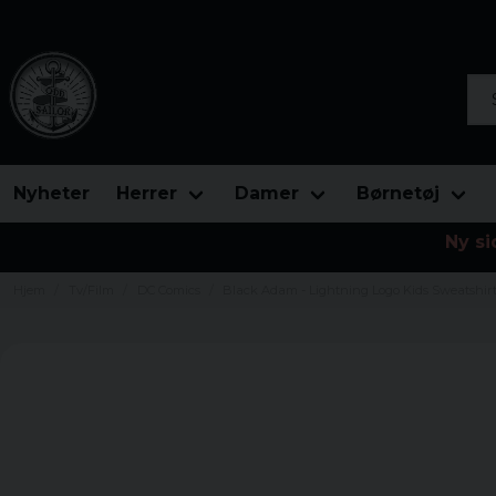
Søg
Nyheter
Herrer
Damer
Børnetøj
Ny si
Hjem
Tv/Film
DC Comics
Black Adam - Lightning Logo Kids Sweatshir