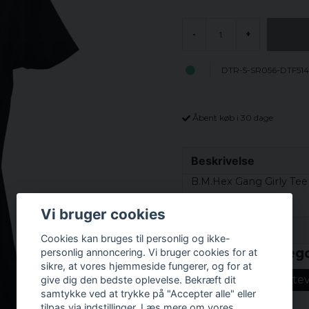
-
+
DTR-5-SR056-DTF514
Åbent køb i 30 dage
Beskrivelse
B.M.Hex Gang Girly Tee
Vi bruger cookies
Prishistorik
Cookies kan bruges til personlig og ikke-
Relaterede katego
personlig annoncering. Vi bruger cookies for at
sikre, at vores hjemmeside fungerer, og for at
Funny prints
Ste
give dig den bedste oplevelse. Bekræft dit
samtykke ved at trykke på "Accepter alle" eller
tilpas via indstillinger. Læs mere om vores