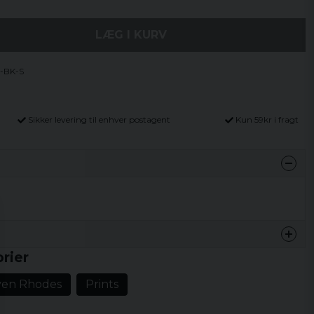
LÆG I KURV
-BK-S
Sikker levering til enhver postagent
Kun 59kr i fragt
rier
ven Rhodes
Prints