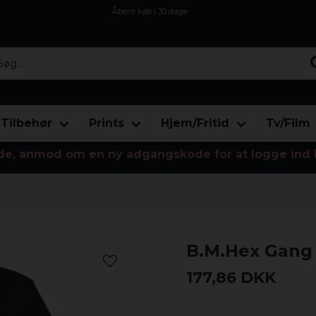
Åbent køb i 30 dage
Sikker levering til enhver postagent
Kun 59kr i fragt
...
Tilbehør
Prints
Hjem/Fritid
Tv/Film
de, anmod om en ny adgangskode for at logge ind 
B.M.Hex Gang 
177,86 DKK