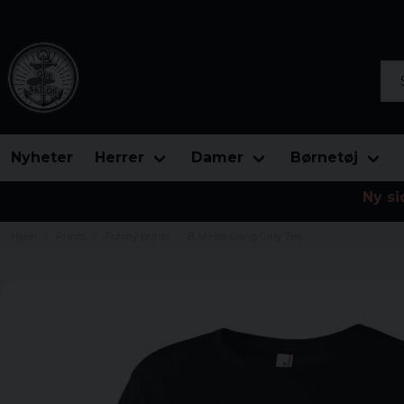
Søg
Nyheter
Herrer
Damer
Børnetøj
Ny si
Hjem
Prints
Funny prints
B.M.Hex Gang Girly Tee