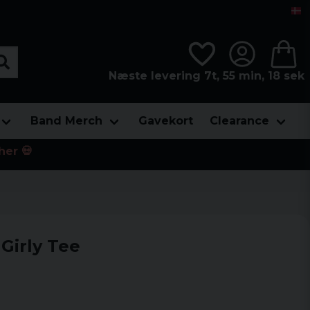
Næste levering 7t, 55 min, 17 sek
Band Merch
Gavekort
Clearance
her 💀
Girly Tee