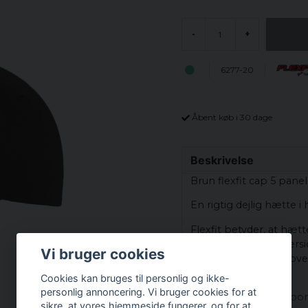
-
+
6277-20
Åbent køb i 30 dage
Beskrivelse
Brun flexfit cap 5 panel
En rigtig dejlig hætte i 
Flexfit betyder, at hæt
elastisk i stoffet. Inde
Vi bruger cookies
at sidde fast på dit hove
Cookies kan bruges til personlig og ikke-
Materialer:
personlig annoncering. Vi bruger cookies for at
63% polyester 34% bom
sikre, at vores hjemmeside fungerer, og for at