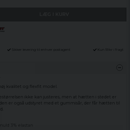
LÆG I KURV
Sikker levering til enhver postagent
Kun 59kr i fragt
.
høj kvalitet og flexfit model.
testørrelsen ikke kan justeres, men at hætten i stedet er
rsiden er også udstyret med et gummisår, der får hætten til
d.
uld 3% elastan