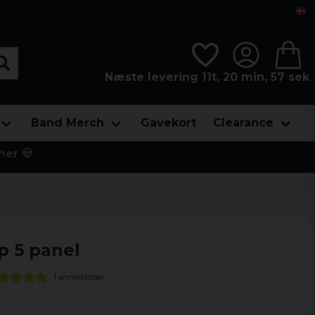
Næste levering 11t, 20 min, 56 sek
Band Merch
Gavekort
Clearance
her 💀
ap 5 panel
1 anmeldelser