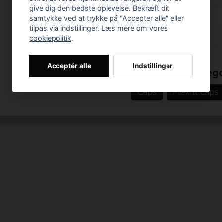
give dig den bedste oplevelse. Bekræft dit
samtykke ved at trykke på "Accepter alle" eller
tilpas via indstillinger. Læs mere om vores
Anmeldelser (1)
cookiepolitik
.
Prishistorik
Leif
Acceptér alle
Indstillinger
Relaterede katego
for 4 år siden
Klockren passform o s
Caps
Flexfit caps