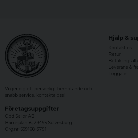
Hjälp & s
Kontakt os
Retur
Betalningsalt
Leverans & fr
Logga in
Vi ger dig ett personligt bemötande och
snabb service,
kontakta oss!
Företagsuppgifter
Odd Sailor AB
Hamnplan 8, 29495 Sölvesborg
Org.nr: 559168-3791