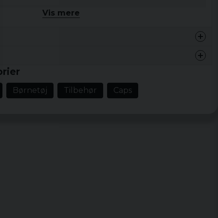
Vis mere
rier
nygg kepa.
Børnetøj
Tilbehør
Caps