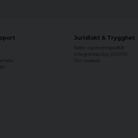
upport
Juridiskt & Trygghet
Købs- og leveringsvilkår
Integritetspolicy (GDPR)
ernativ
Om cookies
akt