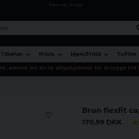
Åbent køb i 30 dage
Sikker levering til enhver postagent
Kun 59kr i fragt
...
Tilbehør
Prints
Hjem/Fritid
Tv/Film
de, anmod om en ny adgangskode for at logge ind 
Brun flexfit c
170,99 DKK