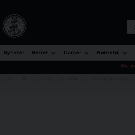
Søg
Nyheter
Herrer
Damer
Børnetøj
Ny si
Hjem
Fester
Black friday
Accessoarer
Brun flexfit cap 5 panel