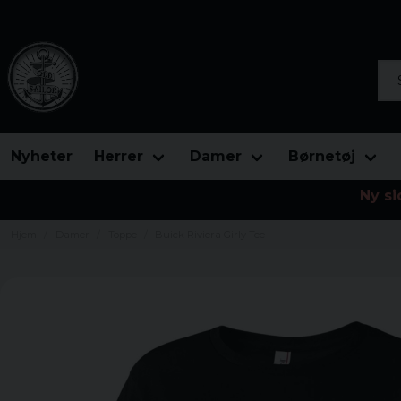
Søg
Nyheter
Herrer
Damer
Børnetøj
Ny si
Hjem
Damer
Toppe
Buick Riviera Girly Tee