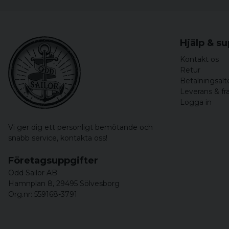
Hjälp & s
Kontakt os
Retur
Betalningsalt
Leverans & fr
Logga in
Vi ger dig ett personligt bemötande och
snabb service,
kontakta oss!
Företagsuppgifter
Odd Sailor AB
Hamnplan 8, 29495 Sölvesborg
Org.nr: 559168-3791