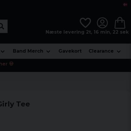
Næste levering 2t, 16 min, 22 sek
Band Merch
Gavekort
Clearance
her 💀
Girly Tee