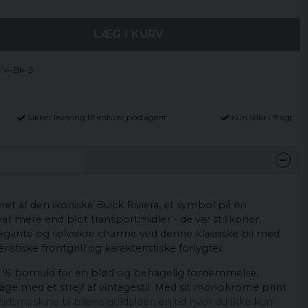
LÆG I KURV
14-BK-S
Sikker levering til enhver postagent
Kun 59kr i fragt
eret af den ikoniske Buick Riviera, et symbol på en
var mere end blot transportmidler - de var stilikoner.
egante og selvsikre charme ved denne klassiske bil med
istiske frontgrill og karakteristiske forlygter.
100 % bomuld for en blød og behagelig fornemmelse,
dage med et strejf af vintagestil. Med sit monokrome print
idsmaskine til bilens guldalder, en tid hvor du ikke kun