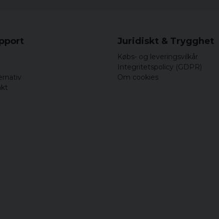
upport
Juridiskt & Trygghet
Købs- og leveringsvilkår
Integritetspolicy (GDPR)
ernativ
Om cookies
akt