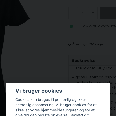
-
+
GM-5-BUICK001-H53-
Åbent køb i 30 dage
Beskrivelse
Buick Riviera Girly Tee.
Pigens T-shirt er inspir
svunden tid, hvor biler 
Designet fanger den el
Vi bruger cookies
et omrids af den karakter
Cookies kan bruges til personlig og ikke-
T-shirten er lavet af 
personlig annoncering. Vi bruger cookies for at
perfekt til afslappede 
sikre, at vores hjemmeside fungerer, og for at
er det som at bære en t
give dig den bedste oplevelse. Bekræft dit