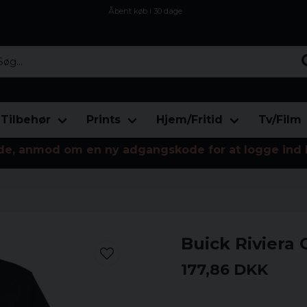
Åbent køb i 30 dage
Sikker levering til enhver postagent
Kun 59kr i fragt
...
Tilbehør
Prints
Hjem/Fritid
Tv/Film
de, anmod om en ny adgangskode for at logge ind 
Buick Riviera 
177,86 DKK