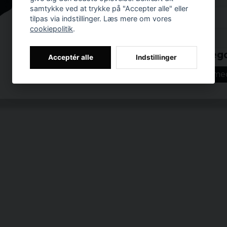
ejede vejen, da du kørte
samtykke ved at trykke på "Accepter alle" eller
tilpas via indstillinger. Læs mere om vores
Materiale: 100 %
cookiepolitik
.
Prishistorik
Vægt: 153 g/m²
Køn: kvinde
Relaterede katego
Acceptér alle
Indstillinger
Størrelser: S, M, L
Toppe
Toppe med
Officielt license