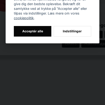
hættetrøje være din tro
give dig den bedste oplevelse. Bekræft dit
samtykke ved at trykke på "Accepter alle" eller
Med "Open-end" garn o
tilpas via indstillinger. Læs mere om vores
ekstra varme og beskyt
Prishistorik
cookiepolitik
.
påsyede kængurulomme g
Relaterede katego
legendariske Chevrolet
Acceptér alle
Indstillinger
Elastiske ribbede ærme
Hoodies med print
ude, ligesom Camaro S
Bikers
Hættetrøj
Dens rørformede konstr
både afslappede og mere
Materiale: 50 % 
Vægt: 270 g/m²
Størrelser: S, M, L
Køn: mand
Officielt license