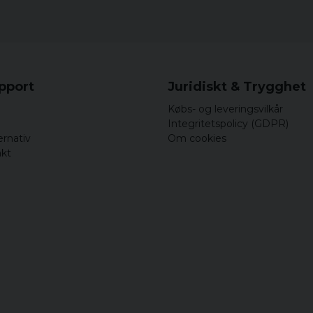
upport
Juridiskt & Trygghet
Købs- og leveringsvilkår
Integritetspolicy (GDPR)
ernativ
Om cookies
akt