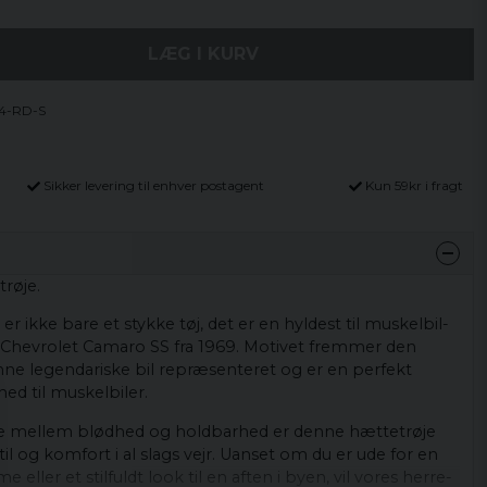
LÆG I KURV
4-RD-S
Sikker levering til enhver postagent
Kun 59kr i fragt
røje.
r ikke bare et stykke tøj, det er en hyldest til muskelbil-
 Chevrolet Camaro SS fra 1969. Motivet fremmer den
nne legendariske bil repræsenteret og er en perfekt
ed til muskelbiler.
e mellem blødhed og holdbarhed er denne hættetrøje
stil og komfort i al slags vejr. Uanset om du er ude for en
eller et stilfuldt look til en aften i byen, vil vores herre-