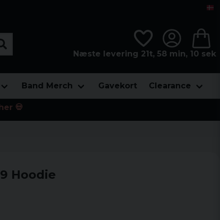
Næste levering 21t, 58 min, 08 sek
Band Merch
Gavekort
Clearance
her 💀
69 Hoodie