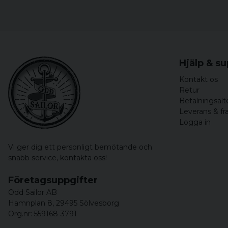
Hjälp & s
Kontakt os
Retur
Betalningsalt
Leverans & fr
Logga in
Vi ger dig ett personligt bemötande och
snabb service,
kontakta oss!
Företagsuppgifter
Odd Sailor AB
Hamnplan 8, 29495 Sölvesborg
Org.nr: 559168-3791