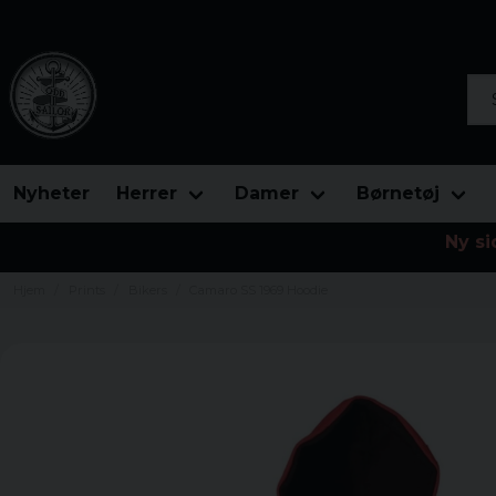
Søg
Nyheter
Herrer
Damer
Børnetøj
Ny si
Hjem
Prints
Bikers
Camaro SS 1969 Hoodie