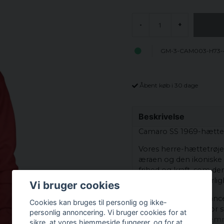
-
+
GM-3-CAM003-H73-
Åbent køb i 30 dage
Beskrivelse
Camaro SS 1969-hættet
Vores herre-hættetrøje e
æraen og den ikoniske
frihed og kraft, som de
måde at vise din kærligh
Vi bruger cookies
Med en perfekt balanc
Cookies kan bruges til personlig og ikke-
det ultimative valg for 
personlig annoncering. Vi bruger cookies for at
afslappet dag derhjemme 
sikre, at vores hjemmeside fungerer, og for at