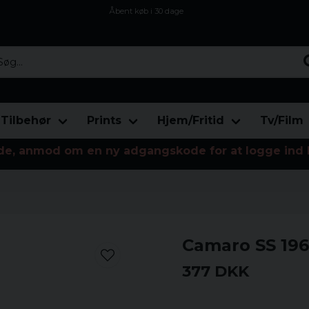
Åbent køb i 30 dage
Sikker levering til enhver postagent
Kun 59kr i fragt
...
Tilbehør
Prints
Hjem/Fritid
Tv/Film
de, anmod om en ny adgangskode for at logge ind 
Camaro SS 19
377 DKK