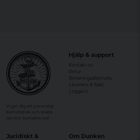
verkligheten.
Susanna
for 1 år siden
Sköna men synd att inte sömmen höll i
skrevet
for 1 år siden
Hjälp & support
Annika
Kontakt os
for 2 år siden
Retur
Betalningsalternativ
Hanna
Leverans & frakt
for 3 år siden
Logga in
Bästa tightsen, skönaste tyg. Mitt tionde
par genom åren.
Vi ger dig ett personligt
Carina
bemötande och snabb
for 3 år siden
service,
kontakta oss!
Camilla
Juridiskt &
Om Dunken
for 3 år siden