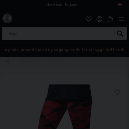
Åbent køb i 30 dage
Sikker levering til enhver postagent
Kun 59kr i fragt
Søg...
Ny side, anmod om en ny adgangskode for at logge ind her 💀
Hjem
Damer
Jeans
Camo leggings