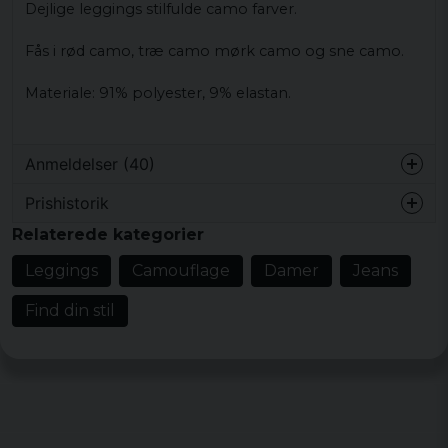
Dejlige
leggings
stilfulde
camo
farver.
Fås i
rød
camo
,
træ
camo
mørk
camo
og
sne
camo
.
Materiale
:
91
%
polyester
, 9%
elastan.
Anmeldelser (40)
Prishistorik
Anette Irene
Relaterede kategorier
for 3 måneder siden
Produkten var exakt vad jag förväntade
Leggings
Camouflage
Damer
Jeans
mig. Toppen 👍
Find din stil
Merja Hillevi
for 7 måneder siden
Maria Charlotta
for 9 måneder siden
Tyvärr inte alls nöjd, tycker inte bilden
stämmer med hur de ser ut i