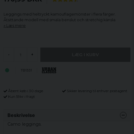
Leggings med heltryckt kamouflagemönster i flera färger.
Åtsittande modell med smala benslut och stretchig känsla.
Læs mere
LÆG I KURV
-
+
TB1331
Åbent køb i 30 dage
Sikker levering til enhver postagent
Kun 59kr i fragt
Beskrivelse
Camo
leggings
.