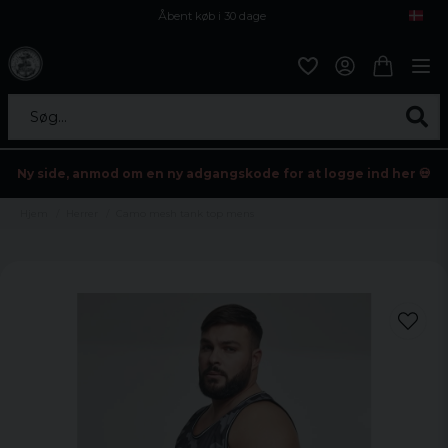
Åbent køb i 30 dage
Sikker levering til enhver postagent
Kun 59kr i fragt
Søg...
Ny side, anmod om en ny adgangskode for at logge ind her 💀
Hjem
Herrer
Camo mesh tank top mens