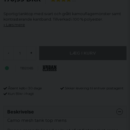
Sportig tanktop med svart och grått kamouflagemönster samt
kontrasterande kantband. Tillverkad i 100 % polyester.
Læs mere
LÆG I KURV
-
+
TB2065
Åbent køb i 30 dage
Sikker levering til enhver postagent
Kun 59kr i fragt
Beskrivelse
Camo mesh tank top mens