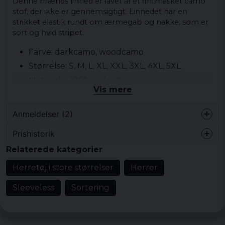
Denne mænds linned er lavet af et fintmasket camo
stof, der ikke er gennemsigtigt. Linnedet har en
strikket elastik rundt om ærmegab og nakke, som er
sort og hvid stripet.
Farve: darkcamo, woodcamo
Størrelse: S, M, L, XL, XXL, 3XL, 4XL, 5XL
Materiale: 100% polyester
Vis mere
Sex: Mr
Mønster: camouflage mønster
Anmeldelser (2)
Prishistorik
Markus
Relaterede kategorier
for 6 år siden
Riktigt skönt och luftigt
Herretøj i store størrelser
Herrer
Tomas
Sleeveless
Sortering
for 7 år siden