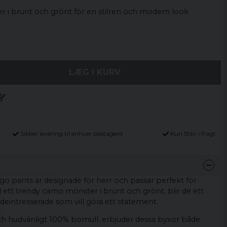
i brunt och grönt för en stilren och modern look
LÆG I KURV
Sikker levering til enhver postagent
Kun 59kr i fragt
argo pants är designade för herr och passar perfekt för
ett trendy camo mönster i brunt och grönt, blir de ett
eintresserade som vill göra ett statement.
och hudvänligt 100% bomull, erbjuder dessa byxor både