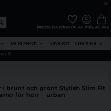
Næste levering 0t, 40 min, 44 sek
Band Merch
Gavekort
Clearance
her 💀
 brunt och grönt Stylish Slim Fit
amo för herr – urban