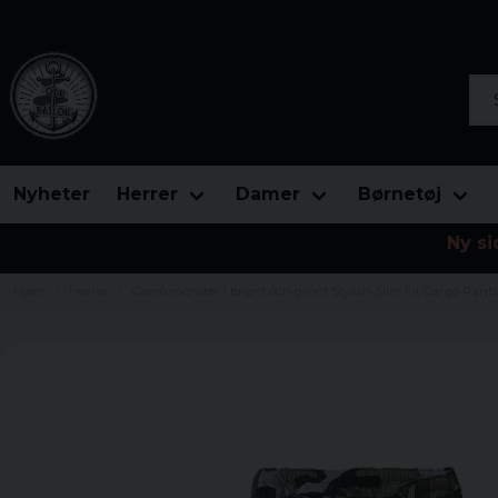
Søg
Nyheter
Herrer
Damer
Børnetøj
Ny si
Hjem
Herrer
Camo mönster i brunt och grönt Stylish Slim Fit Cargo Pant