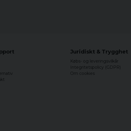
upport
Juridiskt & Trygghet
Købs- og leveringsvilkår
Integritetspolicy (GDPR)
ernativ
Om cookies
akt