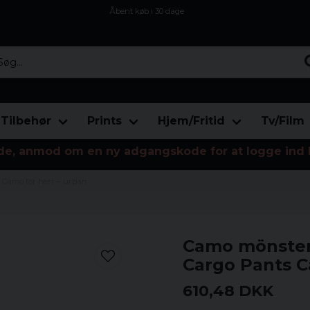
Åbent køb i 30 dage
Sikker levering til enhver postagent
Kun 59kr i fragt
...
Tilbehør
Prints
Hjem/Fritid
Tv/Film
de, anmod om en ny adgangskode for at logge ind 
s Camo för herr – urban
Camo mönster i
Cargo Pants C
610,48 DKK