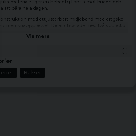
mjuka materialet ger en behaglig känsla mot huden och
a att bära hela dagen.
onstruktion med ett justerbart midjeband med dragsko,
såsom en knappplacket. De är utrustade med två sidofickor
o-fickor med tryckknapp, vilket ger gott om plats för dina
Vis mere
a för vardagens aktiviteter, gymmet, eller en dag ute med
esignen och kamouflage mönstret gör dem till ett
rier
fälle.
errer
Bukser
tton
 XL, XXL, 3XL, 4XL, 5XL