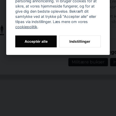
personlig annoncering. Vi bruger cookies for at
komfort och stil. Det 
sikre, at vores hjemmeside fungerer, og for at
gör att byxorna är skön
give dig den bedste oplevelse. Bekræft dit
Byxorna har en smart k
samtykke ved at trykke på "Accepter alle" eller
plus kvalitetsdetaljer 
tilpas via indstillinger. Læs mere om vores
cookiepolitik
.
och fyra praktiska carg
nödvändigheter.
Acceptér alle
Indstillinger
Dessa byxor är idealisk
Prishistorik
vänner. Den moderna d
Relaterede katego
stilsäkert val för varje till
Specifikationer:
Militære bukser
H
Material: 100% co
Storlekar: S, M, L,
Kön: Herr
Färg: urban