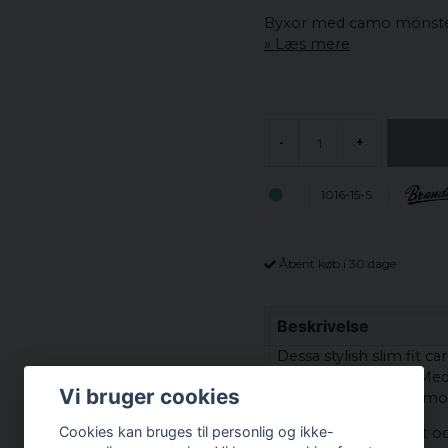
Byxor med camo mönster 
Læs mere
-
+
1016-15-S
Åbent køb i 30 dage
Beskrivelse
Dessa stylish slim fit c
casual användning. Med 
Vi bruger cookies
utmärkt val för den mod
Cookies kan bruges til personlig og ikke-
Tillverkade av robust 