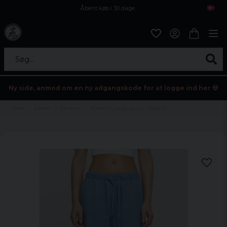
Åbent køb i 30 dage
Sikker levering til enhver postagent
Kun 59kr i fragt
Søg...
Ny side, anmod om en ny adgangskode for at logge ind her 💀
Hjem
Damer
Denims
Women's cargo jeans - loose fit