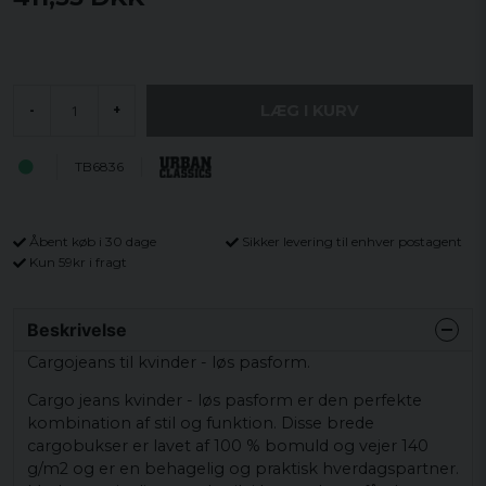
LÆG I KURV
-
+
TB6836
Åbent køb i 30 dage
Sikker levering til enhver postagent
Kun 59kr i fragt
Beskrivelse
Cargojeans til kvinder - løs pasform.
Cargo jeans kvinder - løs pasform er den perfekte
kombination af stil og funktion. Disse brede
cargobukser er lavet af 100 % bomuld og vejer 140
g/m2 og er en behagelig og praktisk hverdagspartner.