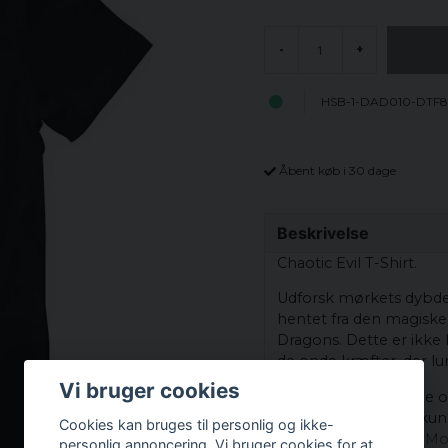
-
+
HSB-1-DAD010-DTF8
Åbent køb i 30 dage
Beskrivelse
Chaotic Evil T-Shirt.
Udforsk mørkets dybder
hentet fra den magiske
Dragons. Dette er ikke
de onde kræfter, der lu
Vi bruger cookies
Med et imponerende og 
forside, tager dette kun
Cookies kan bruges til personlig og ikke-
monstre og mystik. Mo
personlig annoncering. Vi bruger cookies for at