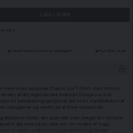
LÆG I KURV
09-BK-S
Sikker levering til enhver postagent
Kun 59kr i fragt
 med vores vellavede Chaotic Evil T-Shirt, med motiver
 verden af ​​det legendariske brætspil Dungeons and
 bare en beklædningsgenstand, det er en manifestation af
rer i skyggerne og venter på at blive sluppet løs.
detaljeret motiv, der spænder over meget af t-shirtens
stværk dig med på en rejse ind i en verden af ​​magi,
tivet er skabt med omhu og dedikation og fanger