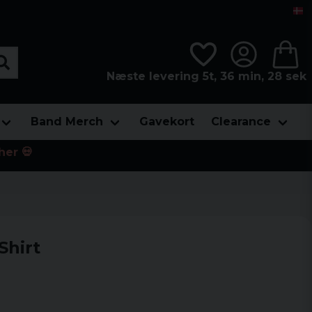
Næste levering 5t, 36 min, 27 sek
Band Merch
Gavekort
Clearance
her 💀
Shirt