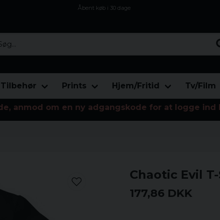
Åbent køb i 30 dage
Sikker levering til enhver postagent
Kun 59kr i fragt
...
Tilbehør
Prints
Hjem/Fritid
Tv/Film
de, anmod om en ny adgangskode for at logge ind 
Chaotic Evil T-
177,86 DKK