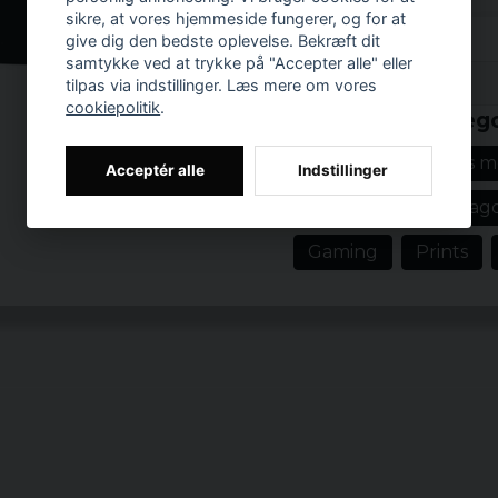
essensen af ​​Chaotic 
sikre, at vores hjemmeside fungerer, og for at
give dig den bedste oplevelse. Bekræft dit
Uanset om du er en erfar
samtykke ved at trykke på "Accepter alle" eller
nybegynder i D&D-verden
Prishistorik
tilpas via indstillinger. Læs mere om vores
hovedet og sætte gang
cookiepolitik
.
Relaterede katego
tiltrækning med denne e
T-shirts
T-shirts 
Officielt license
Acceptér alle
Indstillinger
Materiale: 100%
Dungeons And Drag
Størrelser: S, M, 
Gaming
Prints
Farver: Sort
Køn: Mand