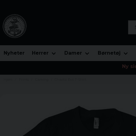
Søg
Nyheter
Herrer
Damer
Børnetøj
Ny si
Hjem
Prints
Gaming
Chaotic Evil T-Shirt