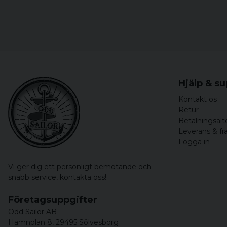
Hjälp & s
Kontakt os
Retur
Betalningsalt
Leverans & fr
Logga in
Vi ger dig ett personligt bemötande och
snabb service,
kontakta oss!
Företagsuppgifter
Odd Sailor AB
Hamnplan 8, 29495 Sölvesborg