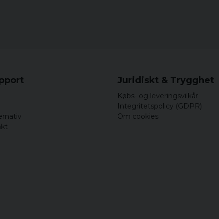
upport
Juridiskt & Trygghet
Købs- og leveringsvilkår
Integritetspolicy (GDPR)
ernativ
Om cookies
akt