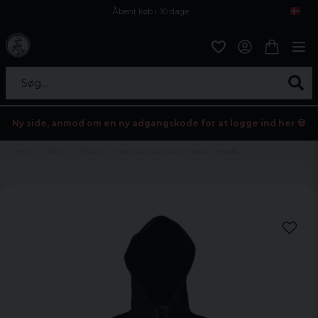
Åbent køb i 30 dage
Sikker levering til enhver postagent
Kun 59kr i fragt
Søg...
Ny side, anmod om en ny adgangskode for at logge ind her 💀
Hjem
Prints
Bikers
Chevrolet Camaro Emblem Hoodie