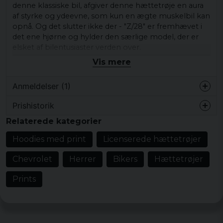
denne klassiske bil, afgiver denne hættetrøje en aura
af styrke og ydeevne, som kun en ægte muskelbil kan
opnå. Og det slutter ikke der - "Z/28" er fremhævet i
det ene hjørne og hylder den særlige model, der er
elsket af bilentusiaster verden over.
Vis mere
Selve designet viser fronten af ​​den ikoniske bil med
dens karakteristiske grill og karakteristiske konturer,
Anmeldelser (1)
som får ethvert hjerte til at springe et slag over. Bilen
præsenteres som et genstand for beundring, næsten
Prishistorik
som et ansigt på et moderne kunstmaleri, der bare
Carina
venter på at blive beundret.
Relaterede kategorier
for 1 år siden
Med "CHEVROLET" i bunden af ​​hættetrøjen bæres
Hoodies med print
Licenserede hættetrøjer
dette design ind i evigheden og fejrer en tid, hvor
design var lige så vigtigt som ydeevne.
Chevrolet
Herrer
Bikers
Hættetrøjer
Materiale: 50 % bomuld, 50 % polyester
Prints
Vægt: 270 g/m²
Størrelser: S, M, L, XL, XXL
Køn: mand