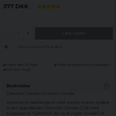
377 DKK
LÆG I KURV
-
+
GM-3-CAM004-H77-14-BK-S
Åbent køb i 30 dage
Sikker levering til enhver postagent
Kun 59kr i fragt
Beskrivelse
Chevrolet Camaro Emblem Hoodie.
Vores herre-hættetrøje er intet mindre end en hyldest
til den legendariske Chevrolet Camaro Z/28! Med
bogstaverne "CAMARO", der stolt vogter forsiden af ​​