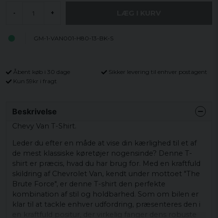
LÆG I KURV
-
+
GM-1-VAN001-H80-13-BK-S
Åbent køb i 30 dage
Sikker levering til enhver postagent
Kun 59kr i fragt
Beskrivelse
Chevy Van T-Shirt.
Leder du efter en måde at vise din kærlighed til et af
de mest klassiske køretøjer nogensinde? Denne T-
shirt er præcis, hvad du har brug for. Med en kraftfuld
skildring af Chevrolet Van, kendt under mottoet "The
Brute Force", er denne T-shirt den perfekte
kombination af stil og holdbarhed. Som om bilen er
klar til at tackle enhver udfordring, præsenteres den i
en kraftfuld positur, der virkelig fanger dens robuste