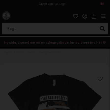
Åbent køb i 30 dage
Sikker levering til enhver postagent
Kun 59kr i fragt
Søg...
Ny side, anmod om en ny adgangskode for at logge ind her 💀
Hjem
Prints
Bikers
Chevy Van T-Shirt