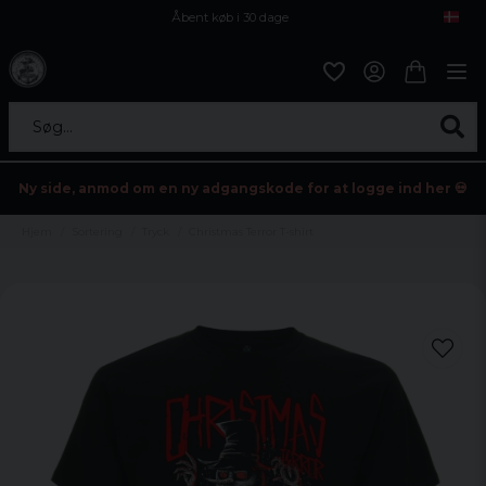
Åbent køb i 30 dage
Sikker levering til enhver postagent
Kun 59kr i fragt
Søg...
Ny side, anmod om en ny adgangskode for at logge ind her 💀
Hjem
Sortering
Tryck
Christmas Terror T-shirt