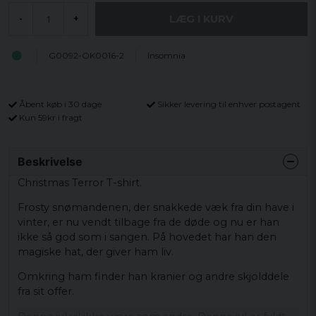
LÆG I KURV
-
+
G0092-OK0016-2
Insomnia
Åbent køb i 30 dage
Sikker levering til enhver postagent
Kun 59kr i fragt
Beskrivelse
Christmas Terror T-shirt.
Frosty snømandenen, der snakkede væk fra din have i
vinter, er nu vendt tilbage fra de døde og nu er han
ikke så god som i sangen. På hovedet har han den
magiske hat, der giver ham liv.
Omkring ham finder han kranier og andre skjolddele
fra sit offer.