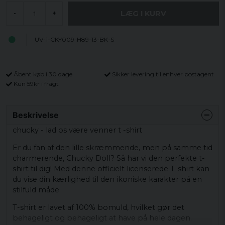
LÆG I KURV
-
+
UV-1-CKY009-H89-13-BK-S
Åbent køb i 30 dage
Sikker levering til enhver postagent
Kun 59kr i fragt
Beskrivelse
chucky - lad os være venner t -shirt
Er du fan af den lille skræmmende, men på samme tid
charmerende, Chucky Doll? Så har vi den perfekte t-
shirt til dig! Med denne officielt licenserede T-shirt kan
du vise din kærlighed til den ikoniske karakter på en
stilfuld måde.
T-shirt er lavet af 100% bomuld, hvilket gør det
behageligt og behageligt at have på hele dagen.