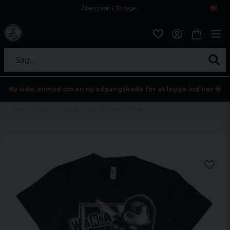
Åbent køb i 30 dage
Sikker levering til enhver postagent
Kun 59kr i fragt
Søg...
Ny side, anmod om en ny adgangskode for at logge ind her 💀
Hjem
Tv/Film
Chucky - Let's Be Friends T-Shirt