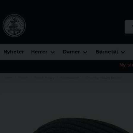
Søg
Nyheter
Herrer
Damer
Børnetøj
Ny si
Hjem
Fester
Black friday
Accessoarer
Chunky ribbed beanie