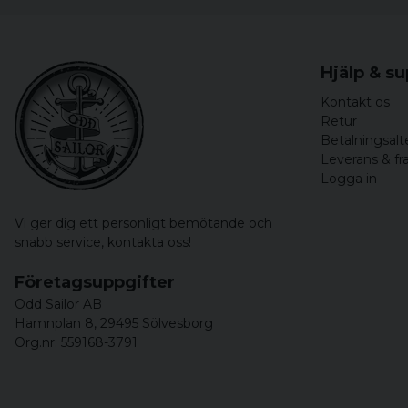
Hjälp & s
Kontakt os
Retur
Betalningsalt
Leverans & fr
Logga in
Vi ger dig ett personligt bemötande och
snabb service,
kontakta oss!
Företagsuppgifter
Odd Sailor AB
Hamnplan 8, 29495 Sölvesborg
Org.nr: 559168-3791