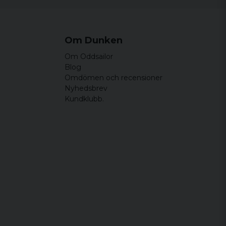
det jag sökte.
Om Dunken
Om Oddsailor
Blog
Omdömen och recensioner
Nyhedsbrev
Kundklubb.