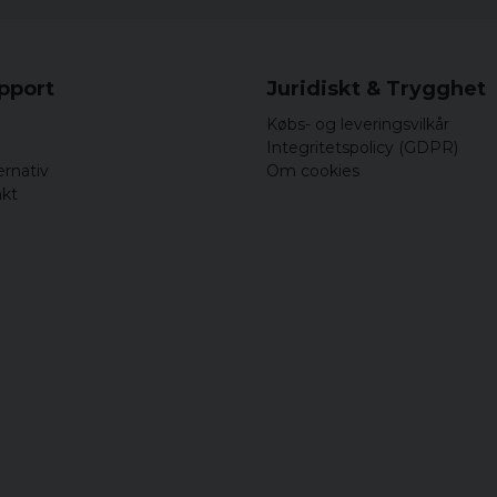
for 6 år siden
Bra mössa men var inte 
upport
Juridiskt & Trygghet
Købs- og leveringsvilkår
Integritetspolicy (GDPR)
ernativ
Om cookies
akt