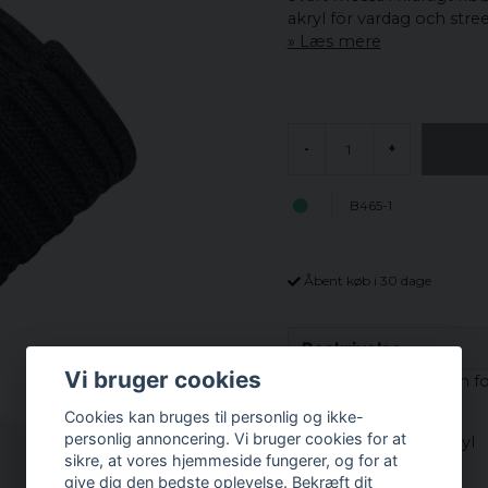
akryl för vardag och stre
Læs mere
-
+
B465-1
Åbent køb i 30 dage
Beskrivelse
Vi bruger cookies
En härlig mössa som fo
Cookies kan bruges til personlig og ikke-
Material:
personlig annoncering. Vi bruger cookies for at
100% Soft touch akryl
sikre, at vores hjemmeside fungerer, og for at
give dig den bedste oplevelse. Bekræft dit