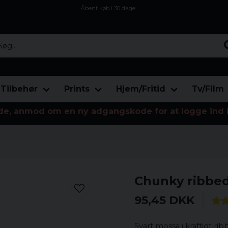
Åbent køb i 30 dage
Sikker levering til enhver postagent
Kun 59kr i fragt
...
Tilbehør
Prints
Hjem/Fritid
Tv/Film
de, anmod om en ny adgangskode for at logge ind 
Chunky ribbe
95,45 DKK
Svart mössa i kraftigt ri