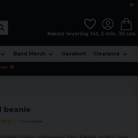
Næste levering 14t, 2 min, 29 sek
Band Merch
Gavekort
Clearance
her 💀
d beanie
7 anmeldelser
bbstickad struktur med uppvikt kant. Klassisk modell i mjuk