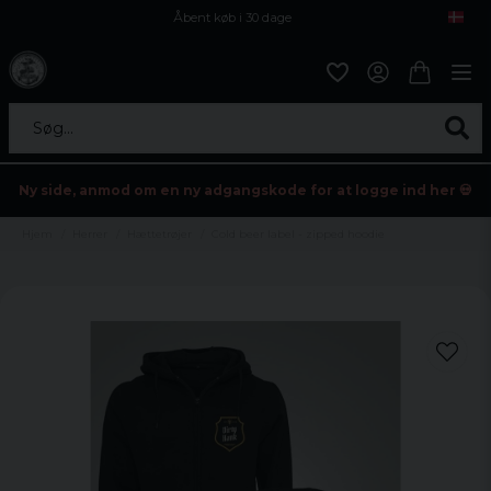
Åbent køb i 30 dage
Sikker levering til enhver postagent
Kun 59kr i fragt
Søg...
Ny side, anmod om en ny adgangskode for at logge ind her 💀
Hjem
Herrer
Hættetrøjer
Cold beer label - zipped hoodie