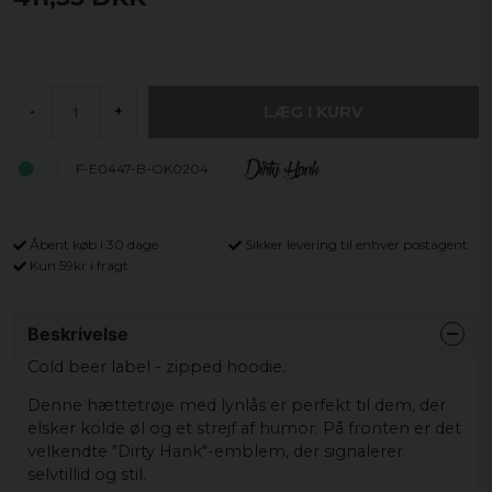
LÆG I KURV
-
+
F-E0447-B-OK0204
Åbent køb i 30 dage
Sikker levering til enhver postagent
Kun 59kr i fragt
Beskrivelse
Cold beer label - zipped hoodie.
Denne hættetrøje med lynlås er perfekt til dem, der
elsker kolde øl og et strejf af humor. På fronten er det
velkendte "Dirty Hank"-emblem, der signalerer
selvtillid og stil.