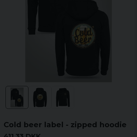
Cold beer label - zipped hoodie
411,33 DKK