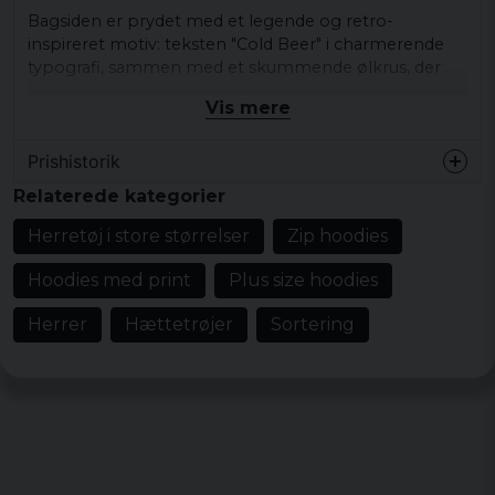
Bagsiden er prydet med et legende og retro-
inspireret motiv: teksten "Cold Beer" i charmerende
typografi, sammen med et skummende ølkrus, der
fanger øjet. De bløde farver og stjernedetaljer giver
Vis mere
designet en afslappet, men alligevel levende følelse.
Dette er hættetrøjen til dem, der ønsker at bære
Prishistorik
følelsen af ​​en perfekt kold øl med sig – hver dag.
Relaterede kategorier
Materiale: 65% bomuld og 35% polyester 250
Herretøj i store størrelser
Zip hoodies
GSM
Størrelser: S, M, L, XL, XXL, 3XL, 4XL og 5XL
Hoodies med print
Plus size hoodies
Farve: Sort
Herrer
Hættetrøjer
Sortering