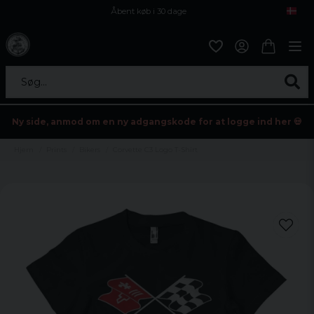
Åbent køb i 30 dage
Sikker levering til enhver postagent
Kun 59kr i fragt
Søg...
Ny side, anmod om en ny adgangskode for at logge ind her 💀
Hjem
Prints
Bikers
Corvette C3 Logo T-Shirt