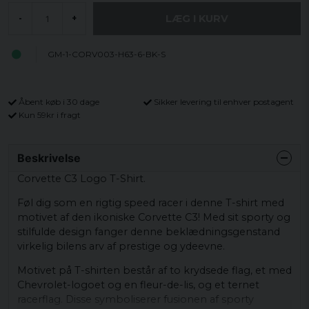
LÆG I KURV
-
+
GM-1-CORV003-H63-6-BK-S
Åbent køb i 30 dage
Sikker levering til enhver postagent
Kun 59kr i fragt
Beskrivelse
Corvette C3 Logo T-Shirt.
Føl dig som en rigtig speed racer i denne T-shirt med
motivet af den ikoniske Corvette C3! Med sit sporty og
stilfulde design fanger denne beklædningsgenstand
virkelig bilens arv af prestige og ydeevne.
Motivet på T-shirten består af to krydsede flag, et med
Chevrolet-logoet og en fleur-de-lis, og et ternet
racerflag. Disse symboliserer fusionen af ​​sporty