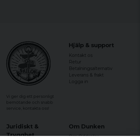
Køn: Mr.
Officielt licenserede merchandise
Materiale: 100% bomuld
Hjälp & support
Kontakt os
Retur
Betalningsalternativ
Leverans & frakt
Logga in
Vi ger dig ett personligt
bemötande och snabb
service,
kontakta oss!
Juridiskt &
Om Dunken
Trygghet
Om Oddsailor