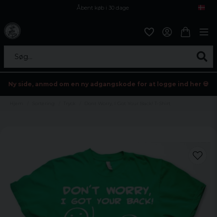
Åbent køb i 30 dage
Sikker levering til enhver postagent
Kun 59kr i fragt
Søg...
Ny side, anmod om en ny adgangskode for at logge ind her 💀
Hjem
Sortering
Tryck
Dont Worry, I Got Your Back! T-Shirt