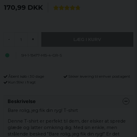
170,99 DKK
LÆG I KURV
-
+
SH-1-15477-H15-4-GR-S
Åbent køb i 30 dage
Sikker levering til enhver postagent
Kun 59kr i fragt
Beskrivelse
Bare rolig, jeg fik din ryg! T-shirt
Denne T-shirt er perfekt til dem, der elsker at sprede
glæde og latter omkring dig. Med sin enkle, men
strålende besked "Bare rolig, jeg fik din ryg!" Er det