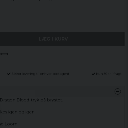
LÆG I KURV
Blood
Sikker levering til enhver postagent
Kun 59kr i fragt
Dragon
Blood
-
tryk
på brystet.
skes
igen og igen
.
the Loom