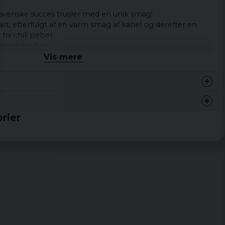
 svenske
succes
trusler med
en
unik
smag
!
art,
efterfulgt af
en
varm
smag af
kanel
og derefter en
n
fra
chili peber
.
gonblood.se
.
Vis mere
rier
 leverans.
k