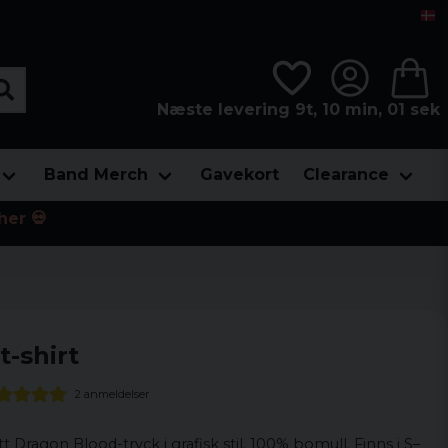
Næste levering 9t, 10 min, 00 sek
Band Merch
Gavekort
Clearance
her 💀
-shirt
2 anmeldelser
tt Dragon Blood-tryck i grafisk stil. 100% bomull. Finns i S–