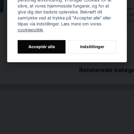
sikre, at vores hjemmeside fungerer, og for at
Dragon
Blod
er
de nye
give dig den bedste oplevelse. Bekræft dit
En
frugtagtig og
blid
st
samtykke ved at trykke på "Accepter alle" eller
brændende
konklusio
tilpas via indstillinger. Læs mere om vores
For mere info
:
www.dra
cookiepolitik
.
materialer:
100% bomuld
Acceptér alle
Indstillinger
Anmeldelser (2)
Prishistorik
Björn
Relaterede katego
for 8 år siden
Bra storlekar och snabb
Ztickan
for 9 år siden
Bra reklam för bra dryc