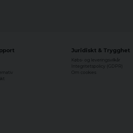
upport
Juridiskt & Trygghet
Købs- og leveringsvilkår
Integritetspolicy (GDPR)
ernativ
Om cookies
akt