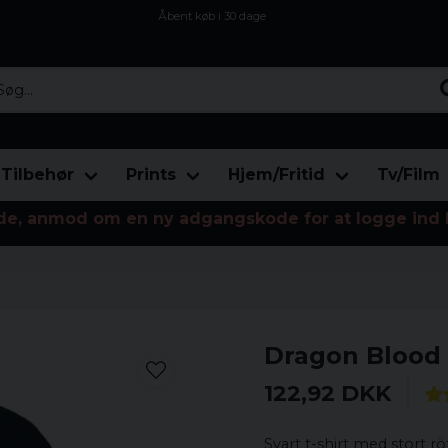
Åbent køb i 30 dage
Sikker levering til enhver postagent
Kun 59kr i fragt
...
Tilbehør
Prints
Hjem/Fritid
Tv/Film
de, anmod om en ny adgangskode for at logge ind 
Dragon Blood t
122,92 DKK
Svart t-shirt med stort rö