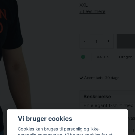
XXL.
Læs mere
-
+
A4-T-S
Dragon 
Åbent køb i 30 dage
Beskrivelse
En elegant
t-shirt med
Vi bruger cookies
Høj
kvalitet, der
kan va
Cookies kan bruges til personlig og ikke-
Sweateren
er
Fruit of 
personlig annoncering. Vi bruger cookies for at