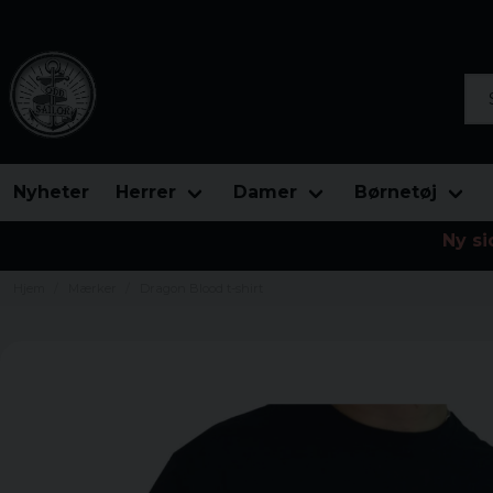
Søg
Nyheter
Herrer
Damer
Børnetøj
Ny si
Hjem
Mærker
Dragon Blood t-shirt