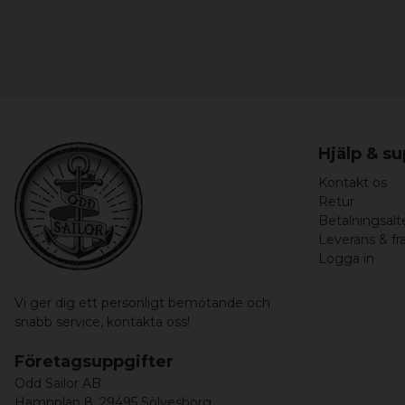
Hjälp & s
Kontakt os
Retur
Betalningsalt
Leverans & fr
Logga in
Vi ger dig ett personligt bemötande och
snabb service,
kontakta oss!
Företagsuppgifter
Odd Sailor AB
Hamnplan 8, 29495 Sölvesborg