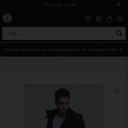
Åbent køb i 30 dage
Sikker levering til enhver postagent
Kun 59kr i fragt
Søg...
Ny side, anmod om en ny adgangskode for at logge ind her 💀
Hjem
Herrer
Dunjakke mænd