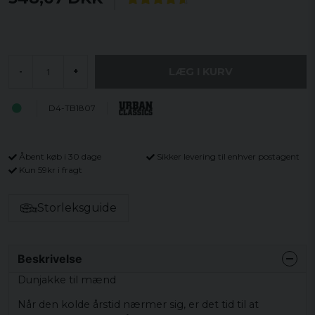
LÆG I KURV
-
+
D4-TB1807
Åbent køb i 30 dage
Sikker levering til enhver postagent
Kun 59kr i fragt
Storleksguide
Beskrivelse
Dunjakke til mænd
Når den kolde årstid nærmer sig, er det tid til at