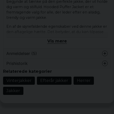
begynde at tænke på den perfekte jakke, der vil holde
dig varm og stilfuld. Hooded Puffer Jacket er et
fremragende valg for alle, der leder efter en alsidig,
trendy og varm jakke.
En af de iøjnefaldende egenskaber ved denne jakke er
den aftagelige hætte. Det betyder, at du kan tilpasse
dit look efter humør eller vejr. Det ribbede stof giver
Vis mere
jakken et strejf af tekstur og giver den et unikt og
moderne look.
Anmeldelser (5)
Hooded Puffer Jacket ser ud og føles som en
traditionel dunjakke, men den er faktisk fyldt med
Prishistorik
Anna Elisabeth
polyester. Det betyder, at den er fri for dun og stadig
Relaterede kategorier
for 6 måneder siden
giver fremragende kuldeisolering. Det quiltede interiør
Jätte varm och skön
giver et ekstra lag af blødhed og varme, hvilket gør
Vinterjakker
Efterår jakker
Herrer
den til den perfekte jakke til enhver kold dag.
Erik
Jakker
Jakkens behagelige snit sammen med de indvendige
for 7 måneder siden
elastiske manchetter og den quiltede hætte med
for 3 år siden
snøre holder dig varm og behagelig, uanset hvor
Kanon!
koldt det bliver udenfor. Det let polerede ydre stof