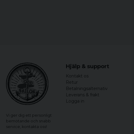
giver jakken et sofistikeret touch og gør den perfekt
Anita
til enhver lejlighed.
for 3 år siden
Afslutningsvis er Hooded Puffer Jacket en all-round
Nicole
vinder til den kolde årstid. Det er trendy, behageligt og
for 4 år siden
varmt.
materialer:
100% polyester
Hjälp & support
Kontakt os
Retur
Betalningsalternativ
Leverans & frakt
Logga in
Vi ger dig ett personligt
bemötande och snabb
service,
kontakta oss!