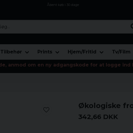
Åbent køb i 30 dage
Sikker levering til enhver postagent
Kun 59kr i fragt
...
Tilbehør
Prints
Hjem/Fritid
Tv/Film
de, anmod om en ny adgangskode for at logge ind 
Økologiske fro
342,66 DKK