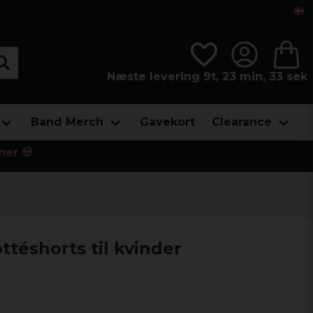
Næste levering 9t, 23 min, 32 sek
Band Merch
Gavekort
Clearance
her 💀
ttéshorts til kvinder