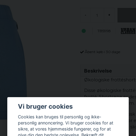
-
+
TB5998
Åbent køb i 30 dage
Beskrivelse
Økologiske frottéshorts 
Disse økologiske frotté
frotté. Shortsene er des
afslappet, løs pasform.
Vi bruger cookies
De har også en elastisk
Cookies kan bruges til personlig og ikke-
størrelsesjustering for
personlig annoncering. Vi bruger cookies for at
sidelommer og små slid
sikre, at vores hjemmeside fungerer, og for at
give dig den bedste oplevelse. Bekræft dit