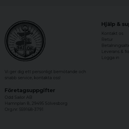
Hjälp & s
Kontakt os
Retur
Betalningsalt
Leverans & fr
Logga in
Vi ger dig ett personligt bemötande och
snabb service,
kontakta oss!
Företagsuppgifter
Odd Sailor AB
Hamnplan 8, 29495 Sölvesborg
Org.nr: 559168-3791