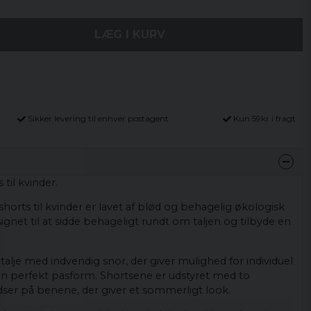
LÆG I KURV
Sikker levering til enhver postagent
Kun 59kr i fragt
til kvinder.
shorts til kvinder er lavet af blød og behagelig økologisk
ignet til at sidde behageligt rundt om taljen og tilbyde en
 talje med indvendig snor, der giver mulighed for individuel
 en perfekt pasform. Shortsene er udstyret med to
ser på benene, der giver et sommerligt look.