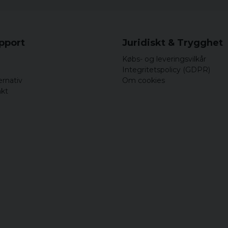
upport
Juridiskt & Trygghet
Købs- og leveringsvilkår
Integritetspolicy (GDPR)
ernativ
Om cookies
akt