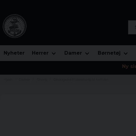
Søg
Nyheter
Herrer
Damer
Børnetøj
Ny si
Hjem
Damer
Shorts
Økologiske frottéshorts til kvinder