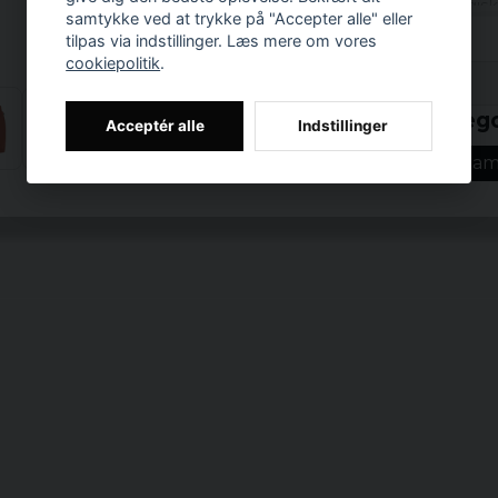
Ved at vælge økologisk f
samtykke ved at trykke på "Accepter alle" eller
lavet med hensyn til mi
tilpas via indstillinger. Læs mere om vores
løsning til dem, der øn
cookiepolitik
.
Prishistorik
Materiale: 100% 
Relaterede katego
Vægt: 300 gsm
Acceptér alle
Indstillinger
Størrelser: XS, S, 
Bløde shorts
Dam
Farver: Sort, terr
Køn kvinde