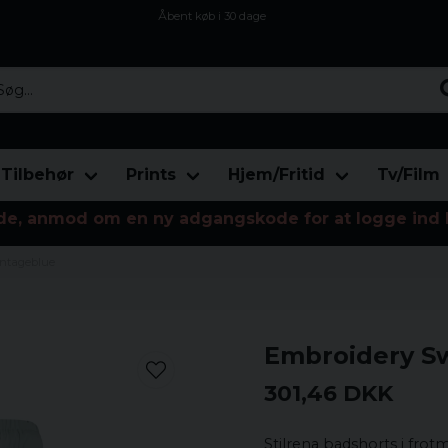
Åbent køb i 30 dage
Sikker levering til enhver postagent
Kun 59kr i fragt
...
Tilbehør
Prints
Hjem/Fritid
Tv/Film
de, anmod om en ny adgangskode for at logge ind 
intageblue
Embroidery Sw
301,46 DKK
Stilrena badshorts i frot