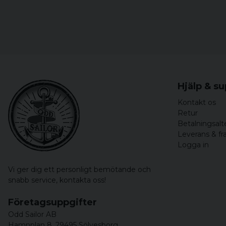
Hjälp & s
Kontakt os
Retur
Betalningsalt
Leverans & fr
Logga in
Vi ger dig ett personligt bemötande och
snabb service,
kontakta oss!
Företagsuppgifter
Odd Sailor AB
Hamnplan 8, 29495 Sölvesborg