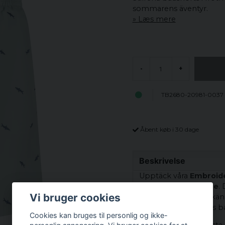
sommarens äventyr.
Læs mere
-
+
TB2680-20981-0037
Åbent køb i 30 dage
Beskrivelse
Upptäck våra
Embroid
detaljer i
vintageblue
.
Vi bruger cookies
anda och ge dig en känsl
tyget, är dessa shorts b
Cookies kan bruges til personlig og ikke-