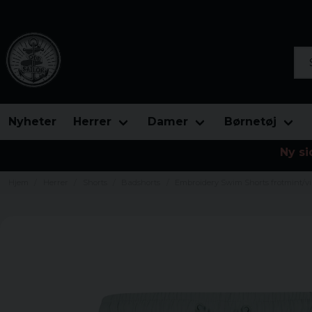
Søg
Nyheter
Herrer
Damer
Børnetøj
Ny si
Hjem
Herrer
Shorts
Badshorts
Embroidery Swim Shorts frotmint/v