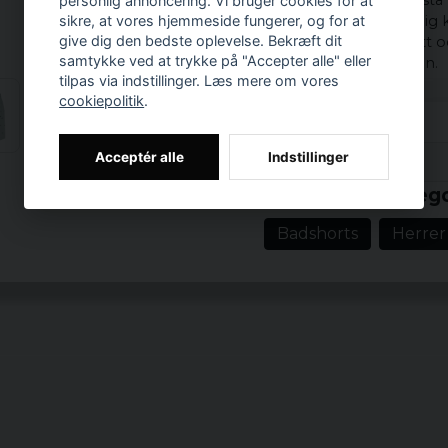
Materialet är av högsta
personlig annoncering. Vi bruger cookies for at
sikre, at vores hjemmeside fungerer, og for at
en mjuk och behaglig kä
give dig den bedste oplevelse. Bekræft dit
är fodrad med ett lätt
samtykke ved at trykke på "Accepter alle" eller
stranden eller poolen.
tilpas via indstillinger. Læs mere om vores
Inspirerade av musikens
cookiepolitik
.
hyllning till de frihet
denna design är känt fö
Acceptér alle
Indstillinger
Prishistorik
musiken i vinden när d
Relaterede katego
Specifikationer:
Badshorts
Herrer
Färg: Frotmint/v
Material: 100% Po
Foder: Mesh Lini
Vikt: Shell Fabric
Detaljer: Broder