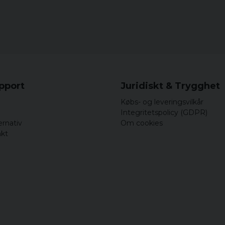
upport
Juridiskt & Trygghet
Købs- og leveringsvilkår
Integritetspolicy (GDPR)
ernativ
Om cookies
akt