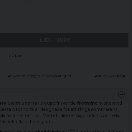
LÆG I KURV
UC Men
Sikker levering til enhver postagent
Kun 59kr i fragt
ery Swim Shorts
i en uppfriskande
frotmint
nyans med
 Dessa badshorts är designade för att fånga sommarens
a av frihet och stil. Med ett diskret hajbroderi över hela
åde lekfulla och eleganta.