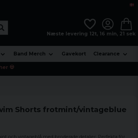
Næste levering 12t, 16 min, 20 sek
Band Merch
Gavekort
Clearance
her 💀
im Shorts frotmint/vintageblue
mint och vintageblå med broderade detaljer. Perfekta för