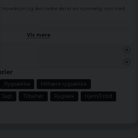
rt hovedrum
og den nedre del
er en rummelig
rum
med
Vis mere
 65
liter
rier
de frågor jag hade. Leverensen gick under
Rygsække
Militære rygsække
och fick proffesionellt bemötande i
öll helt klart måttet.
Jagt
Tilbehør
Rygsæk
Hjem/Fritid
mmar behövas.