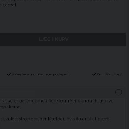
ch camel.
LÆG I KURV
Sikker levering til enhver postagent
Kun 59kr i fragt
l
taske
er udstyret
med flere
lommer og rum
til at give
mpakning
.
et
skulderstropper
, der
hjælper, hvis
du er til at
bære