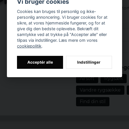
Vi bruger cookies
Rygsækken har
et
sto
Cookies kan bruges til personlig og ikke-
separat
lynlås
.
personlig annoncering. Vi bruger cookies for at
sikre, at vores hjemmeside fungerer, og for at
Størrelse:
give dig den bedste oplevelse. Bekræft dit
65cm
x
43cm
x
25cm
samtykke ved at trykke på "Accepter alle" eller
tilpas via indstillinger. Læs mere om vores
Kan indeholde
omkring
cookiepolitik
.
Anmeldelser (3)
Materialer:
Prishistorik
Daniel
100% Polyester
Acceptér alle
Indstillinger
Relaterede katego
for 2 år siden
Snabb mailkontakt vid 
Airsoft
Rygsæk
omständigheterna fort 
mailkontakten. Väskan h
Vandre rygsække
for 3 år siden
Find din stil
Okej men Starkare re
Marie
for 8 år siden
Jätte fin och rymlig