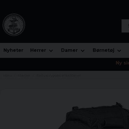
Søg
Nyheter
Herrer
Damer
Børnetøj
Ny si
Hjem
Mærker
Festival rygsæk enkeltfarvet