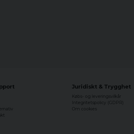
upport
Juridiskt & Trygghet
Købs- og leveringsvilkår
Integritetspolicy (GDPR)
ernativ
Om cookies
akt