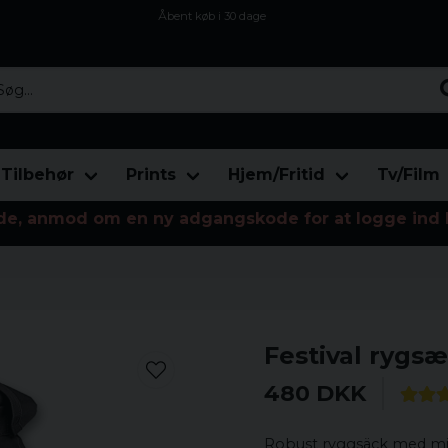
Åbent køb i 30 dage
Sikker levering til enhver postagent
Kun 59kr i fragt
...
Tilbehør
Prints
Hjem/Fritid
Tv/Film
de, anmod om en ny adgangskode for at logge ind 
Festival rygsæ
480 DKK
Robust ryggsäck med milit