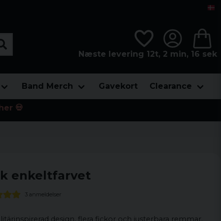
Næste levering 12t, 2 min, 15 sek
Band Merch
Gavekort
Clearance
her 💀
k enkeltfarvet
3 anmeldelser
ärinspirerad design, flera fickor och justerbara remmar.