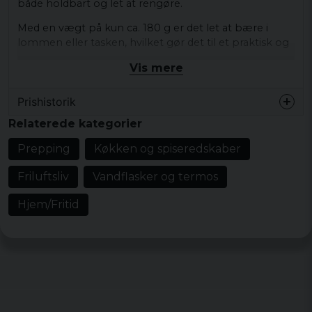
både holdbart og let at rengøre.
Med en vægt på kun ca. 180 g er det let at bære i
lommen eller tasken, hvilket gør det til et praktisk og
glat tilbehør til alle lejligheder. Uanset om det er en
Vis mere
picnic i parken eller en vandretur i skoven, er denne
lomme -plyndring den perfekte måde at nyde en
Prishistorik
køledrik.
Relaterede kategorier
Den olivengrønne farve giver et moderne og stilfuldt
indtryk, mens den er diskret nok til at passe til alle
Prepping
Køkken og spiseredskaber
typer tøj. Med denne lomme -plpe kan du altid være
parat til at tage en pause og nyde livets små øjeblikke.
Friluftsliv
Vandflasker og termos
Vægt: ca. 180 g
Hjem/Fritid
Materiale: 100 % rustfrit stål