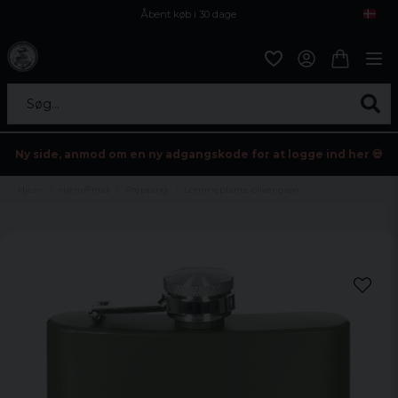
Åbent køb i 30 dage
Sikker levering til enhver postagent
Kun 59kr i fragt
Søg...
Ny side, anmod om en ny adgangskode for at logge ind her 💀
Hjem
Hjem/Fritid
Prepping
Lommeplante olivengrøn