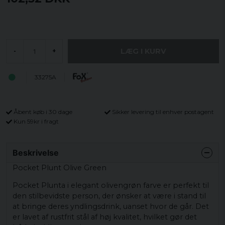
LÆG I KURV
-
+
33275A
Åbent køb i 30 dage
Sikker levering til enhver postagent
Kun 59kr i fragt
Beskrivelse
Pocket Plunt Olive Green
Pocket Plunta i elegant olivengrøn farve er perfekt til
den stilbevidste person, der ønsker at være i stand til
at bringe deres yndlingsdrink, uanset hvor de går. Det
er lavet af rustfrit stål af høj kvalitet, hvilket gør det