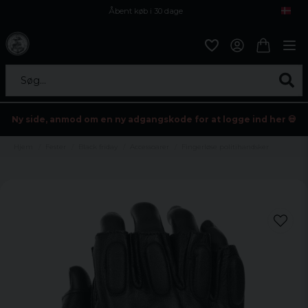
Åbent køb i 30 dage
Sikker levering til enhver postagent
Kun 59kr i fragt
Søg...
Ny side, anmod om en ny adgangskode for at logge ind her 💀
Hjem
Fester
Black friday
Accessoarer
Fingerløse politihandsker