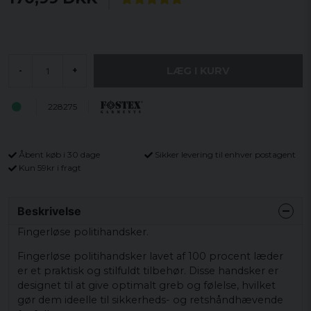
LÆG I KURV
-
+
228275
Åbent køb i 30 dage
Sikker levering til enhver postagent
Kun 59kr i fragt
Beskrivelse
Fingerløse politihandsker.
Fingerløse politihandsker lavet af 100 procent læder
er et praktisk og stilfuldt tilbehør. Disse handsker er
designet til at give optimalt greb og følelse, hvilket
gør dem ideelle til sikkerheds- og retshåndhævende